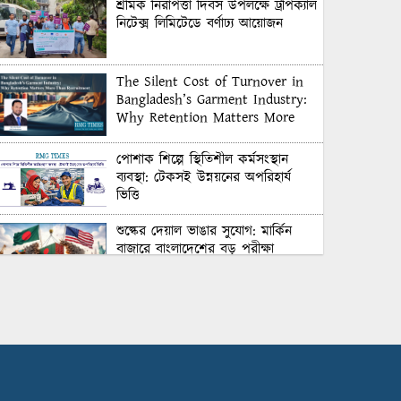
শ্রমিক নিরাপত্তা দিবস উপলক্ষে ট্রপিক্যাল
নিটেক্স লিমিটেডে বর্ণাঢ্য আয়োজন
The Silent Cost of Turnover in
Bangladesh’s Garment Industry:
Why Retention Matters More
Than Recruitment
পোশাক শিল্পে স্থিতিশীল কর্মসংস্থান
ব্যবস্থা: টেকসই উন্নয়নের অপরিহার্য
ভিত্তি
শুল্কের দেয়াল ভাঙার সুযোগ: মার্কিন
বাজারে বাংলাদেশের বড় পরীক্ষা
Honoring Excellence: Texstream
Fashion Ltd. Rewards Best
Workers–2026
Control Union Bangladesh Hosts