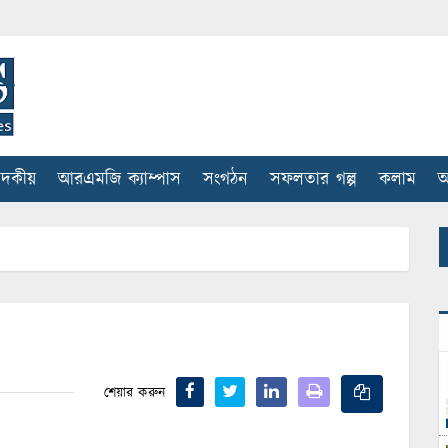
াদকীয়
আরএমজি ক্যাম্পাস
সংগঠন
সফলতার গল্প
কলাম
আ
শেয়ার করুন