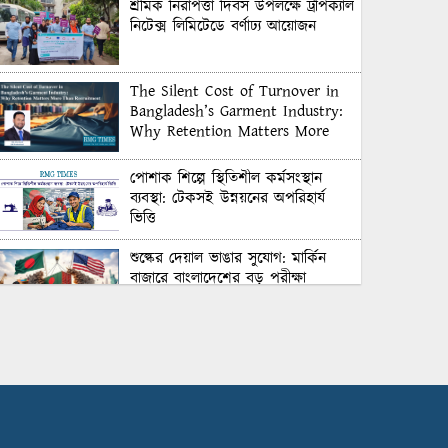
শ্রমিক নিরাপত্তা দিবস উপলক্ষে ট্রপিক্যাল
নিটেক্স লিমিটেডে বর্ণাঢ্য আয়োজন
The Silent Cost of Turnover in
Bangladesh’s Garment Industry:
Why Retention Matters More
Than Recruitment
পোশাক শিল্পে স্থিতিশীল কর্মসংস্থান
ব্যবস্থা: টেকসই উন্নয়নের অপরিহার্য
ভিত্তি
শুল্কের দেয়াল ভাঙার সুযোগ: মার্কিন
বাজারে বাংলাদেশের বড় পরীক্ষা
Honoring Excellence: Texstream
Fashion Ltd. Rewards Best
Workers–2026
Control Union Bangladesh Hosts