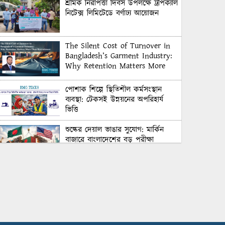
শ্রমিক নিরাপত্তা দিবস উপলক্ষে ট্রপিক্যাল
নিটেক্স লিমিটেডে বর্ণাঢ্য আয়োজন
The Silent Cost of Turnover in
Bangladesh’s Garment Industry:
Why Retention Matters More
Than Recruitment
পোশাক শিল্পে স্থিতিশীল কর্মসংস্থান
ব্যবস্থা: টেকসই উন্নয়নের অপরিহার্য
ভিত্তি
শুল্কের দেয়াল ভাঙার সুযোগ: মার্কিন
বাজারে বাংলাদেশের বড় পরীক্ষা
Honoring Excellence: Texstream
Fashion Ltd. Rewards Best
Workers–2026
Control Union Bangladesh Hosts