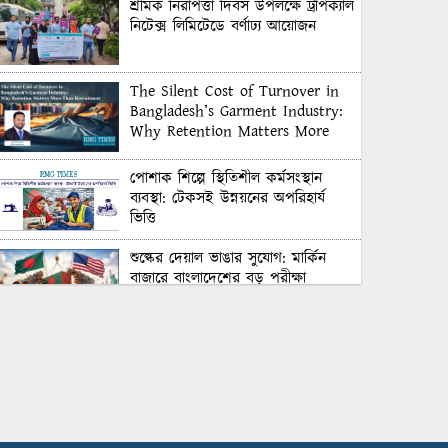
শ্রমিক নিরাপত্তা দিবস উপলক্ষে ট্রপিক্যাল
নিটেক্স লিমিটেডে বর্ণাঢ্য আয়োজন
The Silent Cost of Turnover in
Bangladesh’s Garment Industry:
Why Retention Matters More
Than Recruitment
পোশাক শিল্পে স্থিতিশীল কর্মসংস্থান
ব্যবস্থা: টেকসই উন্নয়নের অপরিহার্য
ভিত্তি
শুল্কের দেয়াল ভাঙার সুযোগ: মার্কিন
বাজারে বাংলাদেশের বড় পরীক্ষা
Honoring Excellence: Texstream
Fashion Ltd. Rewards Best
Workers–2026
Control Union Bangladesh Hosts