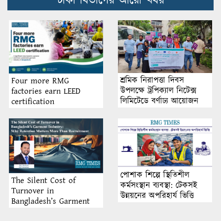
ঢাকা বিভাগের আরো খবর
শ্রমিক নিরাপত্তা দিবস
Four more RMG
উপলক্ষে ট্রপিক্যাল নিটেক্স
factories earn LEED
লিমিটেডে বর্ণাঢ্য আয়োজন
certification
পোশাক শিল্পে স্থিতিশীল
The Silent Cost of
কর্মসংস্থান ব্যবস্থা: টেকসই
Turnover in
উন্নয়নের অপরিহার্য ভিত্তি
Bangladesh’s Garment
Industry: Why Retention