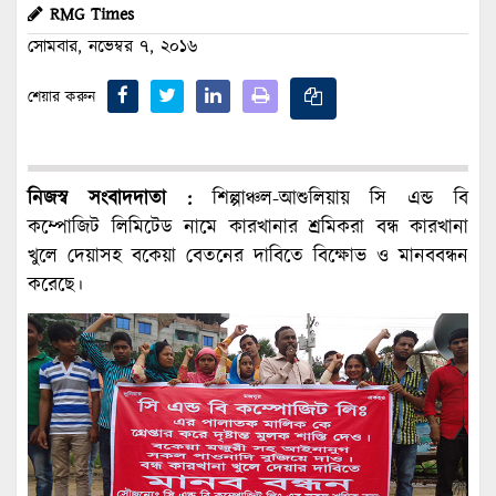
RMG Times
সোমবার, নভেম্বর ৭, ২০১৬
শেয়ার করুন
নিজস্ব সংবাদদাতা :
শিল্পাঞ্চল-আশুলিয়ায় সি এন্ড বি
কম্পোজিট লিমিটেড নামে কারখানার শ্রমিকরা বন্ধ কারখানা
খুলে দেয়াসহ বকেয়া বেতনের দাবিতে বিক্ষোভ ও মানববন্ধন
করেছে।