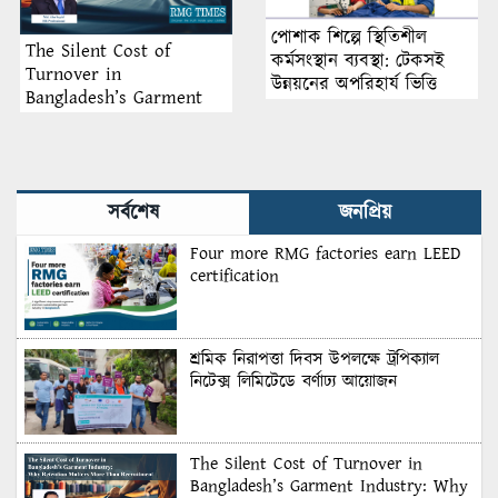
পোশাক শিল্পে স্থিতিশীল
The Silent Cost of
কর্মসংস্থান ব্যবস্থা: টেকসই
Turnover in
উন্নয়নের অপরিহার্য ভিত্তি
Bangladesh’s Garment
Industry: Why Retention
Matters More Than
Recruitment
সর্বশেষ
জনপ্রিয়
Four more RMG factories earn LEED
certification
শ্রমিক নিরাপত্তা দিবস উপলক্ষে ট্রপিক্যাল
নিটেক্স লিমিটেডে বর্ণাঢ্য আয়োজন
The Silent Cost of Turnover in
Bangladesh’s Garment Industry: Why