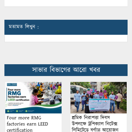
মতামত লিখুন :
সাভার বিভাগের আরো খবর
শ্রমিক নিরাপত্তা দিবস
Four more RMG
উপলক্ষে ট্রপিক্যাল নিটেক্স
factories earn LEED
লিমিটেডে বর্ণাঢ্য আয়োজন
certification