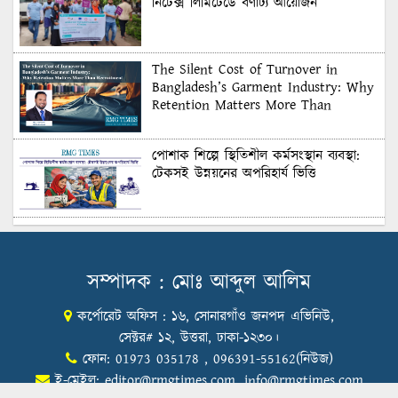
নিটেক্স লিমিটেডে বর্ণাঢ্য আয়োজন
The Silent Cost of Turnover in
Bangladesh’s Garment Industry: Why
Retention Matters More Than
Recruitment
পোশাক শিল্পে স্থিতিশীল কর্মসংস্থান ব্যবস্থা:
টেকসই উন্নয়নের অপরিহার্য ভিত্তি
শুল্কের দেয়াল ভাঙার সুযোগ: মার্কিন বাজারে
বাংলাদেশের বড় পরীক্ষা
সম্পাদক : মোঃ আব্দুল আলিম
কর্পোরেট অফিস : ১৬, সোনারগাঁও জনপদ এভিনিউ,
Honoring Excellence: Texstream
Fashion Ltd. Rewards Best Workers–
সেক্টর# ১২, উত্তরা, ঢাকা-১২৩০।
2026
ফোন: 01973 035178 , 096391-55162(নিউজ)
ই-মেইল:
editor@rmgtimes.com
,
info@rmgtimes.com