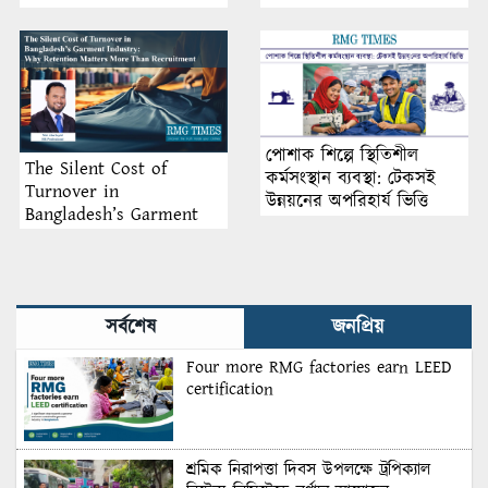
পোশাক শিল্পে স্থিতিশীল
The Silent Cost of
কর্মসংস্থান ব্যবস্থা: টেকসই
Turnover in
উন্নয়নের অপরিহার্য ভিত্তি
Bangladesh’s Garment
Industry: Why Retention
Matters More Than
Recruitment
সর্বশেষ
জনপ্রিয়
Four more RMG factories earn LEED
certification
শ্রমিক নিরাপত্তা দিবস উপলক্ষে ট্রপিক্যাল