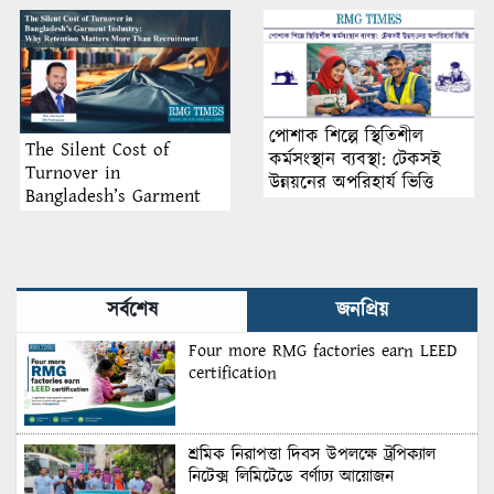
পোশাক শিল্পে স্থিতিশীল
The Silent Cost of
কর্মসংস্থান ব্যবস্থা: টেকসই
Turnover in
উন্নয়নের অপরিহার্য ভিত্তি
Bangladesh’s Garment
Industry: Why Retention
Matters More Than
Recruitment
সর্বশেষ
জনপ্রিয়
Four more RMG factories earn LEED
certification
শ্রমিক নিরাপত্তা দিবস উপলক্ষে ট্রপিক্যাল
নিটেক্স লিমিটেডে বর্ণাঢ্য আয়োজন