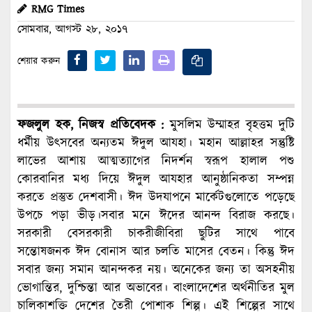
RMG Times
সোমবার, আগস্ট ২৮, ২০১৭
শেয়ার করুন
ফজলুল হক, নিজস্ব প্রতিবেদক :
মুসলিম উম্মাহর বৃহত্তম দুটি
ধর্মীয় উৎসবের অন্যতম ঈদুল আযহা। মহান আল্লাহর সন্তুষ্টি
লাভের আশায় আত্মত্যাগের নিদর্শন স্বরূপ হালাল পশু
কোরবানির মধ্য দিয়ে ঈদুল আযহার আনুষ্ঠানিকতা সম্পন্ন
করতে প্রস্তুত দেশবাসী। ঈদ উদযাপনে মার্কেটগুলোতে পড়েছে
উপচে পড়া ভীড়।সবার মনে ঈদের আনন্দ বিরাজ করছে।
সরকারী বেসরকারী চাকরীজীবিরা ছুটির সাথে পাবে
সন্তোষজনক ঈদ বোনাস আর চলতি মাসের বেতন। কিন্তু ঈদ
সবার জন্য সমান আনন্দকর নয়। অনেকের জন্য তা অসহনীয়
ভোগান্তির, দুশ্চিন্তা আর অভাবের। বাংলাদেশের অর্থনীতির মুল
চালিকাশক্তি দেশের তৈরী পোশাক শিল্প। এই শিল্পের সাথে