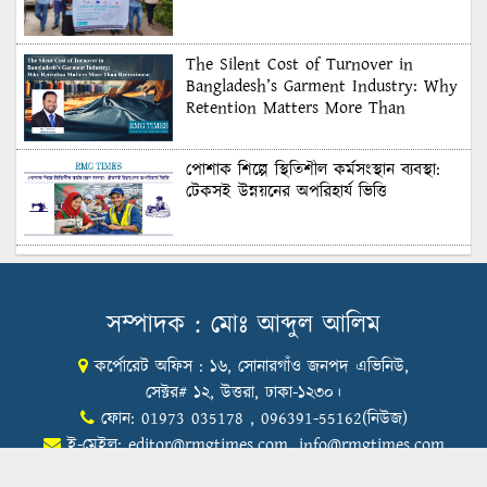
The Silent Cost of Turnover in
Bangladesh’s Garment Industry: Why
Retention Matters More Than
Recruitment
পোশাক শিল্পে স্থিতিশীল কর্মসংস্থান ব্যবস্থা:
টেকসই উন্নয়নের অপরিহার্য ভিত্তি
শুল্কের দেয়াল ভাঙার সুযোগ: মার্কিন বাজারে
বাংলাদেশের বড় পরীক্ষা
সম্পাদক : মোঃ আব্দুল আলিম
কর্পোরেট অফিস : ১৬, সোনারগাঁও জনপদ এভিনিউ,
Honoring Excellence: Texstream
Fashion Ltd. Rewards Best Workers–
সেক্টর# ১২, উত্তরা, ঢাকা-১২৩০।
2026
ফোন: 01973 035178 , 096391-55162(নিউজ)
ই-মেইল:
editor@rmgtimes.com
,
info@rmgtimes.com
Control Union Bangladesh Hosts