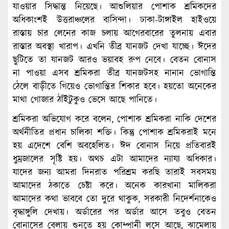
যাওয়ার সিদ্ধান্ত নিয়েছে। আশুলিয়ার পোশাক শ্রমিকদের
অধিকাংশই উত্তরাঞ্চলের বাসিন্দা। ঢাকা-টাঙ্গাইল হাইওয়ে
রাস্তায় চার লেনের কাজ চলায় আগেরবারের তুলনায় এবার
রাস্তার অবস্থা খারাপ। এখনি তীব্র যানজট দেখা যাচ্ছে। ঈদের
ছুটিতে তা যানজট আরও ভয়াবহ রুপ নেবে। বেতন বোনাস
না পাওয়া এসব শ্রমিকরা তীব্র যানজটসহ নানান ভোগান্তি
ঠেলে বাড়ীতে গিয়েও ভোগান্তির শিকার হবে। হয়তো অনেকের
মাথা গোজার ঠাঁইটুকুও ভেসে আছে পানিতে।
শ্রমিকরা অভিযোগ করে বলেন, পোশাক শ্রমিকরা নাকি দেশের
অর্থনীতির প্রধান চালিকা শক্তি। কিন্তু পোশাক শ্রমিকরাই মনে
হয় এদেশে বেশি অবহেলিত। ঈদ বোনাস নিয়ে প্রতিবারই
ধুম্রজালের সৃষ্টি হয়। অথচ এটা আমাদের ন্যায্য অধিকার।
যাদের জন্য আমরা দিনরাত পরিশ্রম করছি তারাই সবসময়
আমাদের ঠকাতে চেষ্টা করে। অনেক কারখানা মালিকরা
আমাদের কথা ভাববে তো দুরে থাকুক, সরকারী নিদের্শনাকেও
বৃদ্ধাঙ্গুলি দেখায়। অর্ডারের পর অর্ডার আসে তবুও বেতন
বোনাসের বেলায় শুনতে হয় কোম্পানী লসে আছে, ঝামেলায়