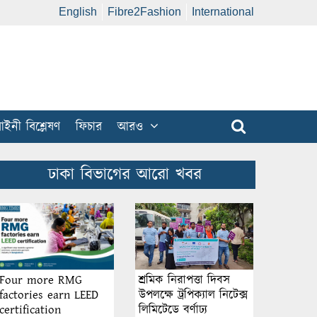
English
Fibre2Fashion
International
ইনী বিশ্লেষণ
ফিচার
আরও
ঢাকা বিভাগের আরো খবর
শ্রমিক নিরাপত্তা দিবস
Four more RMG
উপলক্ষে ট্রপিক্যাল নিটেক্স
factories earn LEED
লিমিটেডে বর্ণাঢ্য
certification