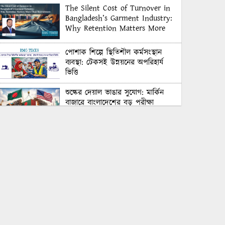
The Silent Cost of Turnover in
Bangladesh’s Garment Industry:
Why Retention Matters More
Than Recruitment
পোশাক শিল্পে স্থিতিশীল কর্মসংস্থান
ব্যবস্থা: টেকসই উন্নয়নের অপরিহার্য
ভিত্তি
শুল্কের দেয়াল ভাঙার সুযোগ: মার্কিন
বাজারে বাংলাদেশের বড় পরীক্ষা
Honoring Excellence: Texstream
Fashion Ltd. Rewards Best
Workers–2026
Control Union Bangladesh Hosts
Country’s First-Ever Carbon-
Neutral Sustainability Conference