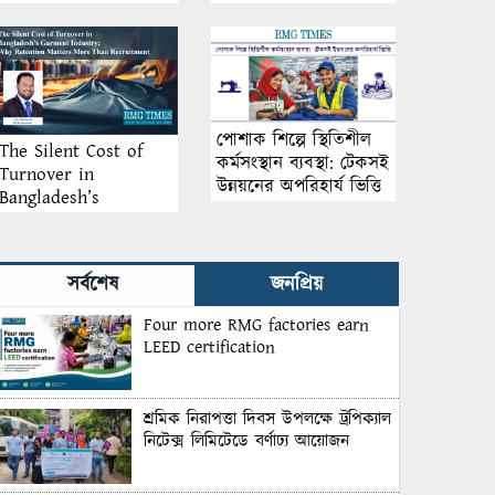
আয়োজন
পোশাক শিল্পে স্থিতিশীল
The Silent Cost of
কর্মসংস্থান ব্যবস্থা: টেকসই
Turnover in
উন্নয়নের অপরিহার্য ভিত্তি
Bangladesh’s
Garment Industry:
Why Retention
Matters More Than
সর্বশেষ
জনপ্রিয়
Recruitment
Four more RMG factories earn
LEED certification
শ্রমিক নিরাপত্তা দিবস উপলক্ষে ট্রপিক্যাল
নিটেক্স লিমিটেডে বর্ণাঢ্য আয়োজন