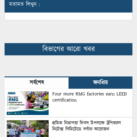
মতামত লিখুন :
বিভাগের আরো খবর
সর্বশেষ
জনপ্রিয়
Four more RMG factories earn LEED
certification
শ্রমিক নিরাপত্তা দিবস উপলক্ষে ট্রপিক্যাল
নিটেক্স লিমিটেডে বর্ণাঢ্য আয়োজন