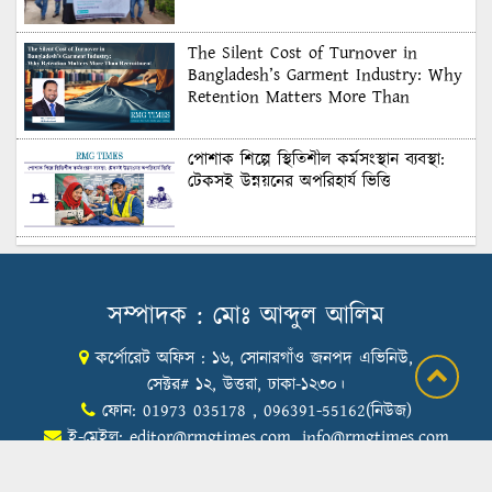
The Silent Cost of Turnover in
Bangladesh’s Garment Industry: Why
Retention Matters More Than
Recruitment
পোশাক শিল্পে স্থিতিশীল কর্মসংস্থান ব্যবস্থা:
টেকসই উন্নয়নের অপরিহার্য ভিত্তি
শুল্কের দেয়াল ভাঙার সুযোগ: মার্কিন বাজারে
বাংলাদেশের বড় পরীক্ষা
সম্পাদক : মোঃ আব্দুল আলিম
কর্পোরেট অফিস : ১৬, সোনারগাঁও জনপদ এভিনিউ,
Honoring Excellence: Texstream
Fashion Ltd. Rewards Best Workers–
সেক্টর# ১২, উত্তরা, ঢাকা-১২৩০।
2026
ফোন: 01973 035178 , 096391-55162(নিউজ)
ই-মেইল:
editor@rmgtimes.com
,
info@rmgtimes.com
Control Union Bangladesh Hosts