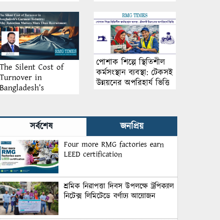
আয়োজন
পোশাক শিল্পে স্থিতিশীল
The Silent Cost of
কর্মসংস্থান ব্যবস্থা: টেকসই
Turnover in
উন্নয়নের অপরিহার্য ভিত্তি
Bangladesh’s
Garment Industry:
Why Retention
Matters More Than
সর্বশেষ
জনপ্রিয়
Recruitment
Four more RMG factories earn
LEED certification
শ্রমিক নিরাপত্তা দিবস উপলক্ষে ট্রপিক্যাল
নিটেক্স লিমিটেডে বর্ণাঢ্য আয়োজন