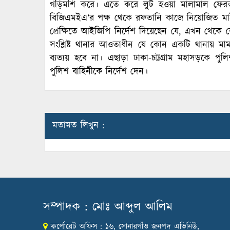
গড়িমশি করে। এতে করে লুট হওয়া মালামাল ফের
বিজিএমইএ’র পক্ষ থেকে রফতানি কাজে নিয়োজিত মাই
প্রেক্ষিতে আইজিপি নির্দেশ দিয়েছেন যে, এখন থেকে
সংশ্লিষ্ট থানার আওতাধীন যে কোন একটি থানায় 
ব্যত্যয় হবে না। এছাড়া ঢাকা-চট্টগ্রাম মহাসড়কে পুল
পুলিশ বাহিনীকে নির্দেশ দেন।
মতামত লিখুন :
সম্পাদক : মোঃ আব্দুল আলিম
কর্পোরেট অফিস : ১৬, সোনারগাঁও জনপদ এভিনিউ,