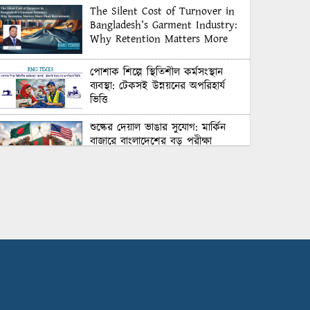
The Silent Cost of Turnover in
Bangladesh’s Garment Industry:
Why Retention Matters More
Than Recruitment
পোশাক শিল্পে স্থিতিশীল কর্মসংস্থান
ব্যবস্থা: টেকসই উন্নয়নের অপরিহার্য
ভিত্তি
শুল্কের দেয়াল ভাঙার সুযোগ: মার্কিন
বাজারে বাংলাদেশের বড় পরীক্ষা
Honoring Excellence: Texstream
Fashion Ltd. Rewards Best
Workers–2026
Control Union Bangladesh Hosts
Country’s First-Ever Carbon-
Neutral Sustainability Conference