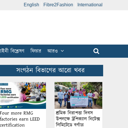
English
Fibre2Fashion
International
ইনী বিশ্লেষণ
ফিচার
আরও
সংগঠন বিভাগের আরো খবর
শ্রমিক নিরাপত্তা দিবস
Four more RMG
উপলক্ষে ট্রপিক্যাল নিটেক্স
factories earn LEED
লিমিটেডে বর্ণাঢ্য
certification