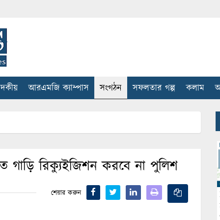
াদকীয়
আরএমজি ক্যাম্পাস
সংগঠন
সফলতার গল্প
কলাম
আ
 গাড়ি রিক্যুইজিশন করবে না পুলিশ
শেয়ার করুন