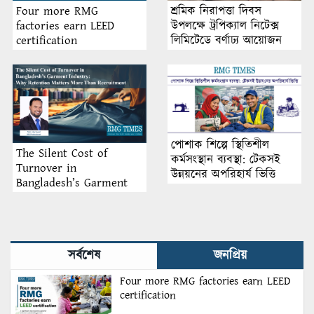
শ্রমিক নিরাপত্তা দিবস
Four more RMG
উপলক্ষে ট্রপিক্যাল নিটেক্স
factories earn LEED
লিমিটেডে বর্ণাঢ্য আয়োজন
certification
পোশাক শিল্পে স্থিতিশীল
The Silent Cost of
কর্মসংস্থান ব্যবস্থা: টেকসই
Turnover in
উন্নয়নের অপরিহার্য ভিত্তি
Bangladesh’s Garment
Industry: Why Retention
Matters More Than
Recruitment
সর্বশেষ
জনপ্রিয়
Four more RMG factories earn LEED
certification