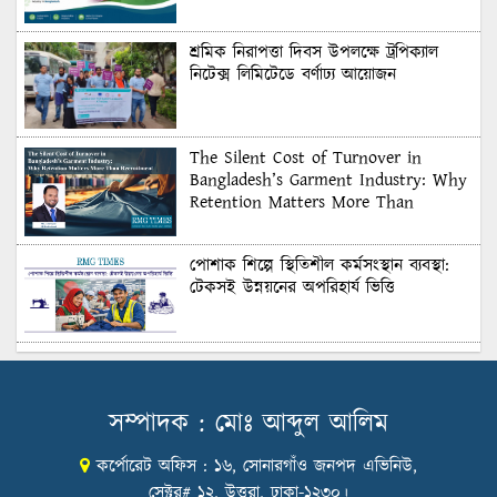
শ্রমিক নিরাপত্তা দিবস উপলক্ষে ট্রপিক্যাল
নিটেক্স লিমিটেডে বর্ণাঢ্য আয়োজন
The Silent Cost of Turnover in
Bangladesh’s Garment Industry: Why
Retention Matters More Than
Recruitment
পোশাক শিল্পে স্থিতিশীল কর্মসংস্থান ব্যবস্থা:
টেকসই উন্নয়নের অপরিহার্য ভিত্তি
শুল্কের দেয়াল ভাঙার সুযোগ: মার্কিন বাজারে
বাংলাদেশের বড় পরীক্ষা
সম্পাদক : মোঃ আব্দুল আলিম
কর্পোরেট অফিস : ১৬, সোনারগাঁও জনপদ এভিনিউ,
Honoring Excellence: Texstream
Fashion Ltd. Rewards Best Workers–
সেক্টর# ১২, উত্তরা, ঢাকা-১২৩০।