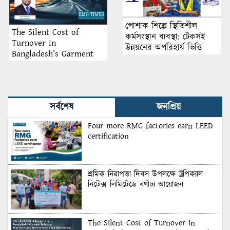
পোশাক শিল্পে স্থিতিশীল
The Silent Cost of
কর্মসংস্থান ব্যবস্থা: টেকসই
Turnover in
উন্নয়নের অপরিহার্য ভিত্তি
Bangladesh’s Garment
Industry: Why Retention
Matters More Than
Recruitment
সর্বশেষ
জনপ্রিয়
Four more RMG factories earn LEED
certification
শ্রমিক নিরাপত্তা দিবস উপলক্ষে ট্রপিক্যাল
নিটেক্স লিমিটেডে বর্ণাঢ্য আয়োজন
The Silent Cost of Turnover in