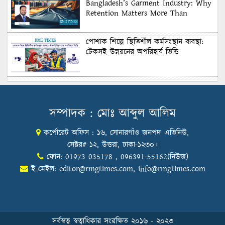
Bangladesh’s Garment Industry: Why
Retention Matters More Than
Recruitment
পোশাক শিল্পে স্থিতিশীল কর্মসংস্থান ব্যবস্থা:
টেকসই উন্নয়নের অপরিহার্য ভিত্তি
শুল্কের দেয়াল ভাঙার সুযোগ: মার্কিন বাজারে
বাংলাদেশের বড় পরীক্ষা
সম্পাদক : মোঃ আব্দুল আলিম
কর্পোরেট অফিস : ১৬, সোনারগাঁও জনপদ এভিনিউ,
Honoring Excellence: Texstream
Fashion Ltd. Rewards Best Workers–
সেক্টর# ১২, উত্তরা, ঢাকা-১২৩০।
2026
ফোন: 01973 035178 , 096391-55162(নিউজ)
ই-মেইল:
editor@rmgtimes.com
,
info@rmgtimes.com
Control Union Bangladesh Hosts
Country’s First-Ever Carbon-Neutral
Sustainability Conference
সর্বস্বত্ব স্বত্বাধিকার সংরক্ষিত ২০১৬ - ২০২৩