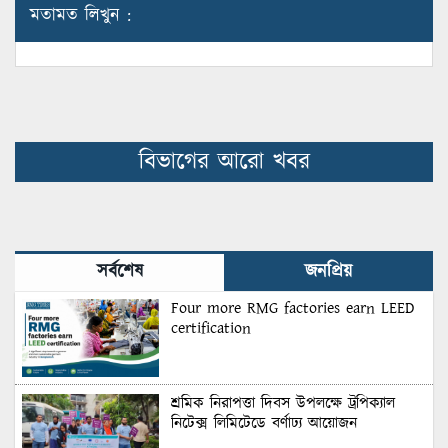
মতামত লিখুন :
বিভাগের আরো খবর
সর্বশেষ
জনপ্রিয়
Four more RMG factories earn LEED
certification
শ্রমিক নিরাপত্তা দিবস উপলক্ষে ট্রপিক্যাল
নিটেক্স লিমিটেডে বর্ণাঢ্য আয়োজন