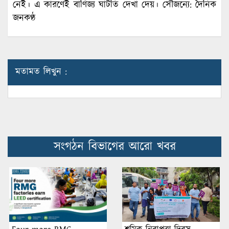
নেই। এ কারণেই বাণিজ্য ঘাটতি দেখা দেয়। সৌজন্যে: দৈনিক
জনকণ্ঠ
মতামত লিখুন :
সংগঠন বিভাগের আরো খবর