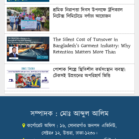
শ্রমিক নিরাপত্তা দিবস উপলক্ষে ট্রপিক্যাল
নিটেক্স লিমিটেডে বর্ণাঢ্য আয়োজন
The Silent Cost of Turnover in
Bangladesh’s Garment Industry: Why
Retention Matters More Than
Recruitment
পোশাক শিল্পে স্থিতিশীল কর্মসংস্থান ব্যবস্থা:
টেকসই উন্নয়নের অপরিহার্য ভিত্তি
শুল্কের দেয়াল ভাঙার সুযোগ: মার্কিন বাজারে
বাংলাদেশের বড় পরীক্ষা
সম্পাদক : মোঃ আব্দুল আলিম
কর্পোরেট অফিস : ১৬, সোনারগাঁও জনপদ এভিনিউ,
Honoring Excellence: Texstream
Fashion Ltd. Rewards Best Workers–
সেক্টর# ১২, উত্তরা, ঢাকা-১২৩০।
2026