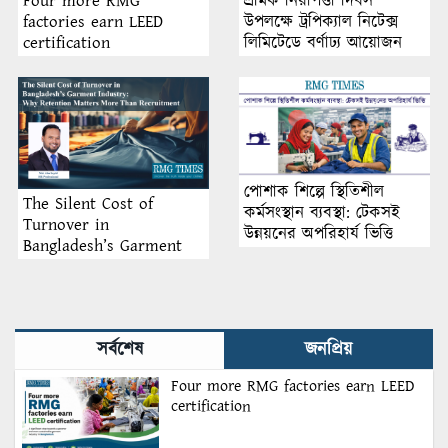
শ্রমিক নিরাপত্তা দিবস
Four more RMG
উপলক্ষে ট্রপিক্যাল নিটেক্স
factories earn LEED
লিমিটেডে বর্ণাঢ্য আয়োজন
certification
পোশাক শিল্পে স্থিতিশীল
The Silent Cost of
কর্মসংস্থান ব্যবস্থা: টেকসই
Turnover in
উন্নয়নের অপরিহার্য ভিত্তি
Bangladesh’s Garment
Industry: Why Retention
Matters More Than
Recruitment
সর্বশেষ
জনপ্রিয়
Four more RMG factories earn LEED
certification