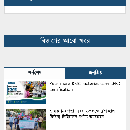
বিভাগের আরো খবর
সর্বশেষ
জনপ্রিয়
Four more RMG factories earn LEED
certification
শ্রমিক নিরাপত্তা দিবস উপলক্ষে ট্রপিক্যাল
নিটেক্স লিমিটেডে বর্ণাঢ্য আয়োজন