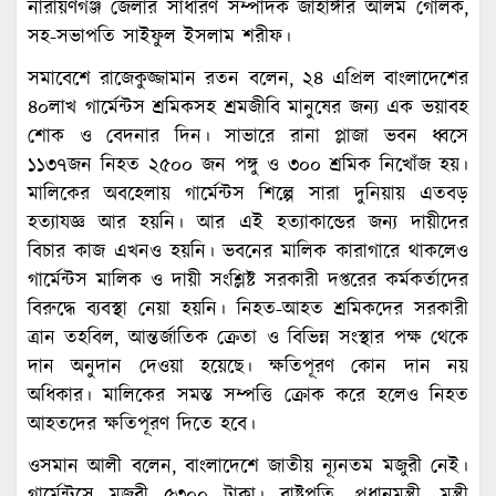
নারায়ণগঞ্জ জেলার সাধারণ সম্পাদক জাহাঙ্গীর আলম গোলক,
সহ-সভাপতি সাইফুল ইসলাম শরীফ।
সমাবেশে রাজেকুজ্জামান রতন বলেন, ২৪ এপ্রিল বাংলাদেশের
৪০লাখ গার্মেন্টস শ্রমিকসহ শ্রমজীবি মানুষের জন্য এক ভয়াবহ
শোক ও বেদনার দিন। সাভারে রানা প্লাজা ভবন ধ্বসে
১১৩৭জন নিহত ২৫০০ জন পঙ্গু ও ৩০০ শ্রমিক নিখোঁজ হয়।
মালিকের অবহেলায় গার্মেন্টস শিল্পে সারা দুনিয়ায় এতবড়
হত্যাযজ্ঞ আর হয়নি। আর এই হত্যাকান্ডের জন্য দায়ীদের
বিচার কাজ এখনও হয়নি। ভবনের মালিক কারাগারে থাকলেও
গার্মেন্টস মালিক ও দায়ী সংশ্লিষ্ট সরকারী দপ্তরের কর্মকর্তাদের
বিরুদ্ধে ব্যবস্থা নেয়া হয়নি। নিহত-আহত শ্রমিকদের সরকারী
ত্রান তহবিল, আন্তর্জাতিক ক্রেতা ও বিভিন্ন সংস্থার পক্ষ থেকে
দান অনুদান দেওয়া হয়েছে। ক্ষতিপূরণ কোন দান নয়
অধিকার। মালিকের সমস্ত সম্পত্তি ক্রোক করে হলেও নিহত
আহতদের ক্ষতিপূরণ দিতে হবে।
ওসমান আলী বলেন, বাংলাদেশে জাতীয় ন্যূনতম মজুরী নেই।
গার্মেন্টসে মজুরী ৫৩০০ টাকা। রাষ্ট্রপতি, প্রধানমন্ত্রী, মন্ত্রী