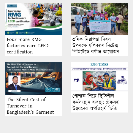
শ্রমিক নিরাপত্তা দিবস
Four more RMG
উপলক্ষে ট্রপিক্যাল নিটেক্স
factories earn LEED
লিমিটেডে বর্ণাঢ্য আয়োজন
certification
পোশাক শিল্পে স্থিতিশীল
The Silent Cost of
কর্মসংস্থান ব্যবস্থা: টেকসই
Turnover in
উন্নয়নের অপরিহার্য ভিত্তি
Bangladesh’s Garment
Industry: Why Retention
Matters More Than
Recruitment