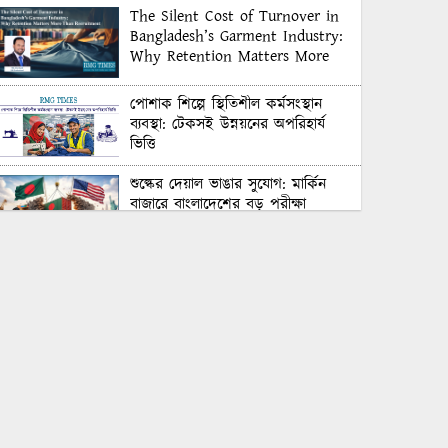
The Silent Cost of Turnover in
Bangladesh’s Garment Industry:
Why Retention Matters More
Than Recruitment
পোশাক শিল্পে স্থিতিশীল কর্মসংস্থান
ব্যবস্থা: টেকসই উন্নয়নের অপরিহার্য
ভিত্তি
শুল্কের দেয়াল ভাঙার সুযোগ: মার্কিন
বাজারে বাংলাদেশের বড় পরীক্ষা
Honoring Excellence: Texstream
Fashion Ltd. Rewards Best
Workers–2026
Control Union Bangladesh Hosts
Country’s First-Ever Carbon-
Neutral Sustainability Conference