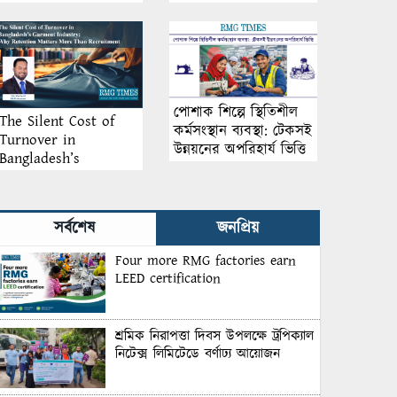
আয়োজন
পোশাক শিল্পে স্থিতিশীল
The Silent Cost of
কর্মসংস্থান ব্যবস্থা: টেকসই
Turnover in
উন্নয়নের অপরিহার্য ভিত্তি
Bangladesh’s
Garment Industry:
Why Retention
Matters More Than
সর্বশেষ
জনপ্রিয়
Recruitment
Four more RMG factories earn
LEED certification
শ্রমিক নিরাপত্তা দিবস উপলক্ষে ট্রপিক্যাল
নিটেক্স লিমিটেডে বর্ণাঢ্য আয়োজন