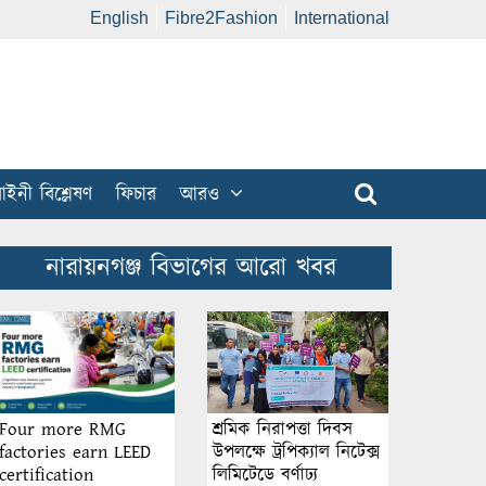
English
Fibre2Fashion
International
ইনী বিশ্লেষণ
ফিচার
আরও
নারায়নগঞ্জ বিভাগের আরো খবর
শ্রমিক নিরাপত্তা দিবস
Four more RMG
উপলক্ষে ট্রপিক্যাল নিটেক্স
factories earn LEED
লিমিটেডে বর্ণাঢ্য
certification