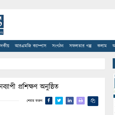
াদকীয়
আরএমজি ক্যাম্পাস
সংগঠন
সফলতার গল্প
কলাম
আ
াপী প্রশিক্ষণ অনুষ্ঠিত
শেয়ার করুন