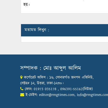
হয়।
মতামত লিখুন :
সম্পাদক : মোঃ আব্দুল আলিম
কর্পোরেট অফিস : ১৬, সোনারগাঁও জনপদ এভিনিউ,
সেক্টর# ১২, উত্তরা, ঢাকা-১২৩০।
ফোন: 01973 035178 , 096391-55162(নিউজ)
ই-মেইল:
editor@rmgtimes.com
,
info@rmgtimes.co