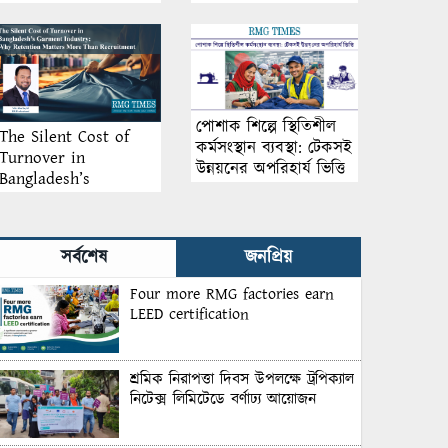
আয়োজন
পোশাক শিল্পে স্থিতিশীল
The Silent Cost of
কর্মসংস্থান ব্যবস্থা: টেকসই
Turnover in
উন্নয়নের অপরিহার্য ভিত্তি
Bangladesh’s
Garment Industry:
Why Retention
Matters More Than
সর্বশেষ
জনপ্রিয়
Recruitment
Four more RMG factories earn
LEED certification
শ্রমিক নিরাপত্তা দিবস উপলক্ষে ট্রপিক্যাল
নিটেক্স লিমিটেডে বর্ণাঢ্য আয়োজন