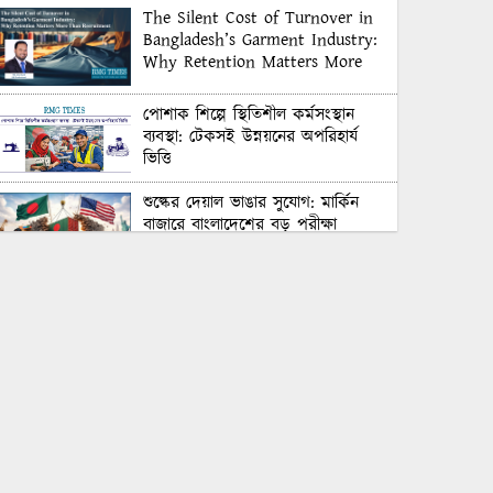
The Silent Cost of Turnover in
Bangladesh’s Garment Industry:
Why Retention Matters More
Than Recruitment
পোশাক শিল্পে স্থিতিশীল কর্মসংস্থান
ব্যবস্থা: টেকসই উন্নয়নের অপরিহার্য
ভিত্তি
শুল্কের দেয়াল ভাঙার সুযোগ: মার্কিন
বাজারে বাংলাদেশের বড় পরীক্ষা
Honoring Excellence: Texstream
Fashion Ltd. Rewards Best
Workers–2026
Control Union Bangladesh Hosts
Country’s First-Ever Carbon-
Neutral Sustainability Conference