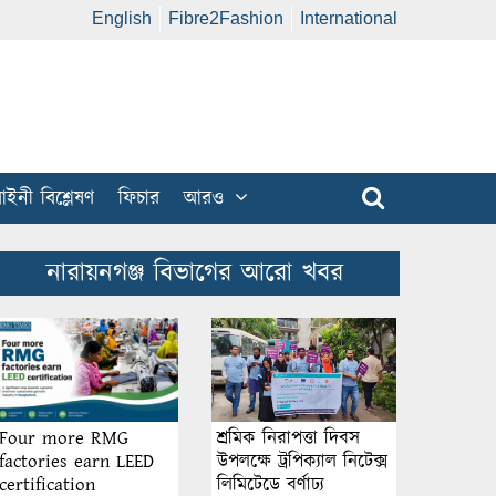
English
Fibre2Fashion
International
ইনী বিশ্লেষণ
ফিচার
আরও
নারায়নগঞ্জ বিভাগের আরো খবর
শ্রমিক নিরাপত্তা দিবস
Four more RMG
উপলক্ষে ট্রপিক্যাল নিটেক্স
factories earn LEED
লিমিটেডে বর্ণাঢ্য
certification