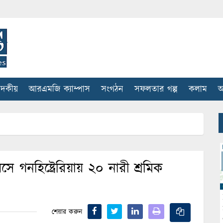
াদকীয়
আরএমজি ক্যাম্পাস
সংগঠন
সফলতার গল্প
কলাম
আ
লসে গনহিষ্ট্রেরিয়ায় ২০ নারী শ্রমিক
শেয়ার করুন