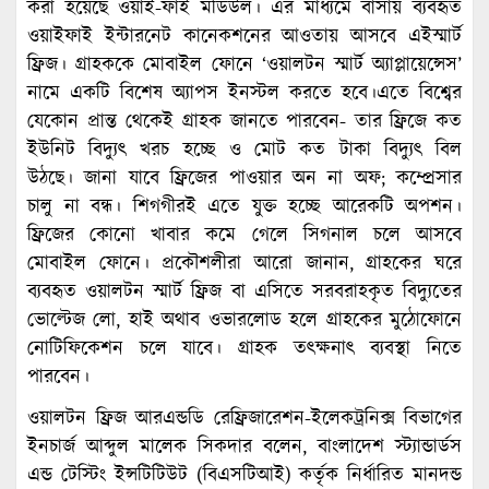
করা হয়েছে ওয়াই-ফাই মডিউল। এর মাধ্যমে বাসায় ব্যবহৃত
ওয়াইফাই ইন্টারনেট কানেকশনের আওতায় আসবে এইস্মার্ট
ফ্রিজ। গ্রাহককে মোবাইল ফোনে ‘ওয়ালটন স্মার্ট অ্যাপ্লায়েন্সেস’
নামে একটি বিশেষ অ্যাপস ইনস্টল করতে হবে।এতে বিশ্বের
যেকোন প্রান্ত থেকেই গ্রাহক জানতে পারবেন- তার ফ্রিজে কত
ইউনিট বিদ্যুৎ খরচ হচ্ছে ও মোট কত টাকা বিদ্যুৎ বিল
উঠছে। জানা যাবে ফ্রিজের পাওয়ার অন না অফ; কম্প্রেসার
চালু না বন্ধ। শিগগীরই এতে যুক্ত হচ্ছে আরেকটি অপশন।
ফ্রিজের কোনো খাবার কমে গেলে সিগনাল চলে আসবে
মোবাইল ফোনে। প্রকৌশলীরা আরো জানান, গ্রাহকের ঘরে
ব্যবহৃত ওয়ালটন স্মার্ট ফ্রিজ বা এসিতে সরবরাহকৃত বিদ্যুতের
ভোল্টেজ লো, হাই অথাব ওভারলোড হলে গ্রাহকের মুঠোফোনে
নোটিফিকেশন চলে যাবে। গ্রাহক তৎক্ষনাৎ ব্যবস্থা নিতে
পারবেন।
ওয়ালটন ফ্রিজ আরএন্ডডি রেফ্রিজারেশন-ইলেকট্রনিক্স বিভাগের
ইনচার্জ আব্দুল মালেক সিকদার বলেন, বাংলাদেশ স্ট্যান্ডার্ডস
এন্ড টেস্টিং ইন্সটিটিউট (বিএসটিআই) কর্তৃক নির্ধারিত মানদন্ড