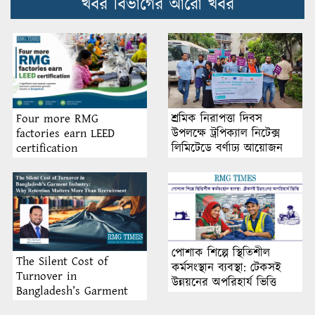
খবর বিভাগের আরো খবর
শ্রমিক নিরাপত্তা দিবস
Four more RMG
উপলক্ষে ট্রপিক্যাল নিটেক্স
factories earn LEED
লিমিটেডে বর্ণাঢ্য আয়োজন
certification
পোশাক শিল্পে স্থিতিশীল
The Silent Cost of
কর্মসংস্থান ব্যবস্থা: টেকসই
Turnover in
উন্নয়নের অপরিহার্য ভিত্তি
Bangladesh’s Garment
Industry: Why Retention