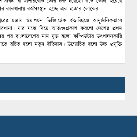
নের পিসিবিএ বা মাদারবোর্ড তৈরি শুরু হয়েছে। গড়ে তোলা হয়েছে
টার কারখানায় কর্মসংস্থান হচ্ছে এক হাজার লোকের।
রের চন্দ্রায় ওয়ালটন ডিজি-টেক ইন্ডাস্ট্রিজে আনুষ্ঠানিকভাবে
কারখানা। যার মধ্যে দিয়ে আতœপ্রকাশ করলো দেশের প্রথম
োনের পর বাংলাদেশের নাম যুক্ত হলো কম্পিউটার উৎপাদনকারি
খাতে রচিত হলো নতুন ইতিহাস। উম্মোচিত হলো উচ্চ প্রযুক্তি