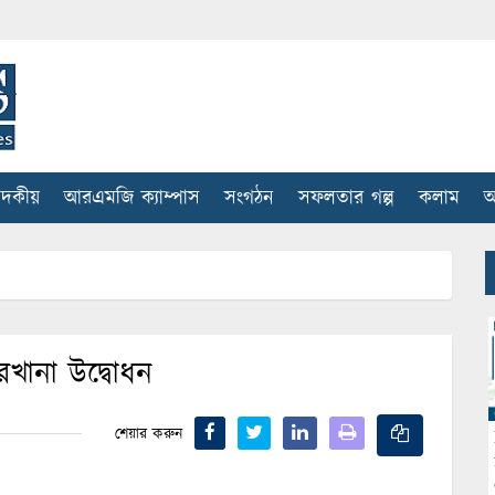
াদকীয়
আরএমজি ক্যাম্পাস
সংগঠন
সফলতার গল্প
কলাম
আ
রখানা উদ্বোধন
শেয়ার করুন