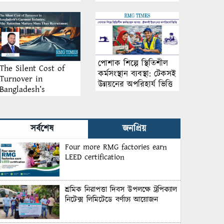
আয়োজন
পোশাক শিল্পে স্থিতিশীল
The Silent Cost of
কর্মসংস্থান ব্যবস্থা: টেকসই
Turnover in
উন্নয়নের অপরিহার্য ভিত্তি
Bangladesh’s
Garment Industry:
Why Retention
Matters More Than
সর্বশেষ
জনপ্রিয়
Recruitment
Four more RMG factories earn
LEED certification
শ্রমিক নিরাপত্তা দিবস উপলক্ষে ট্রপিক্যাল
নিটেক্স লিমিটেডে বর্ণাঢ্য আয়োজন