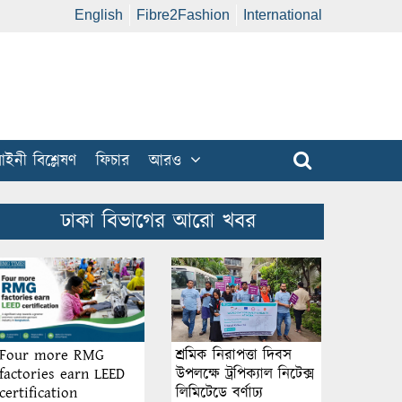
English
Fibre2Fashion
International
ইনী বিশ্লেষণ
ফিচার
আরও
ঢাকা বিভাগের আরো খবর
শ্রমিক নিরাপত্তা দিবস
Four more RMG
উপলক্ষে ট্রপিক্যাল নিটেক্স
factories earn LEED
লিমিটেডে বর্ণাঢ্য
certification