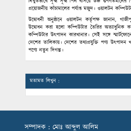
নিঁখুতভাবে সূক্ষ্ম সূক্ষ্ম পিন বসিয়ে উচ্চ গুণগতমা
প্রয়োজনীয় কাঁচামালের পর্যাপ্ত মজুদ। ওয়ালটন কম্পিউ
উদ্বোধনী অনুষ্ঠানে ওয়ালটন কর্তৃপক্ষ জানান, গাজীপু
উদ্বোধন করা হলো কম্পিউটার তৈরির অত্যাধুনিক 
কম্পিউটার উৎপাদন কারখানার। সেই সঙ্গে স্মার্টফ
দেশের তালিকায়। দেশের তথ্যপ্রযুক্তি পণ্য উৎপাদন 
পণ্যে নতুন দিগন্ত।
মতামত লিখুন :
সম্পাদক : মোঃ আব্দুল আলিম