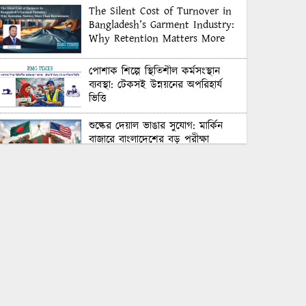
The Silent Cost of Turnover in
Bangladesh’s Garment Industry:
Why Retention Matters More
Than Recruitment
পোশাক শিল্পে স্থিতিশীল কর্মসংস্থান
ব্যবস্থা: টেকসই উন্নয়নের অপরিহার্য
ভিত্তি
শুল্কের দেয়াল ভাঙার সুযোগ: মার্কিন
বাজারে বাংলাদেশের বড় পরীক্ষা
Honoring Excellence: Texstream
Fashion Ltd. Rewards Best
Workers–2026
Control Union Bangladesh Hosts
Country’s First-Ever Carbon-
Neutral Sustainability Conference