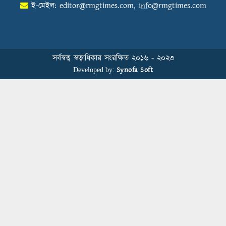
ই-মেইল:
editor@rmgtimes.com
,
info@rmgtimes.com
Control Union Bangladesh Hosts
Country’s First-Ever Carbon-Neutral
Sustainability Conference
সর্বস্বত্ব স্বত্বাধিকার সংরক্ষিত ২০১৬ - ২০২৩
Synofa Soft
Developed by:
বিডিআরএমজিপি এফএনএফ ফাউন্ডেশনের
৫ম প্রতিষ্ঠাদিবস উদযাপন
Human Resource Management in
Bangladesh’s Garment Industry: From
Administrative Duties to Strategic
Transformation
স্বাস্থ্য সচেতনতা বাড়াতে মাধবপুরে মহানগর
পাবলিক স্কুলে আরকে নিট ডাইং মিলসের
স্বাস্থ্যবিধি ও প্রাথমিক চিকিৎসা প্রশিক্ষণ