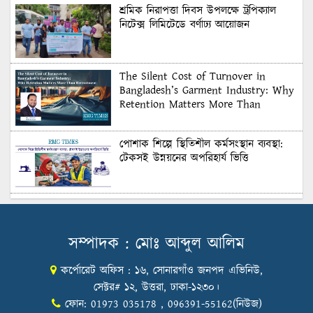
শ্রমিক নিরাপত্তা দিবস উপলক্ষে ট্রপিক্যাল
নিটেক্স লিমিটেডে বর্ণাঢ্য আয়োজন
The Silent Cost of Turnover in
Bangladesh’s Garment Industry: Why
Retention Matters More Than
Recruitment
পোশাক শিল্পে স্থিতিশীল কর্মসংস্থান ব্যবস্থা:
টেকসই উন্নয়নের অপরিহার্য ভিত্তি
শুল্কের দেয়াল ভাঙার সুযোগ: মার্কিন বাজারে
বাংলাদেশের বড় পরীক্ষা
সম্পাদক : মোঃ আব্দুল আলিম
কর্পোরেট অফিস : ১৬, সোনারগাঁও জনপদ এভিনিউ,
Honoring Excellence: Texstream
Fashion Ltd. Rewards Best Workers–
সেক্টর# ১২, উত্তরা, ঢাকা-১২৩০।
2026
ফোন: 01973 035178 , 096391-55162(নিউজ)