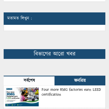
মতামত লিখুন :
বিভাগের আরো খবর
সর্বশেষ
জনপ্রিয়
Four more RMG factories earn LEED
certification