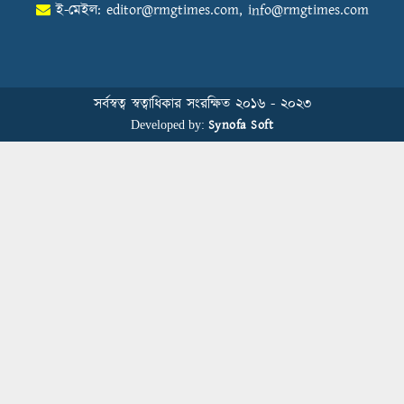
ই-মেইল:
editor@rmgtimes.com
,
info@rmgtimes.com
Control Union Bangladesh Hosts
Country’s First-Ever Carbon-Neutral
Sustainability Conference
সর্বস্বত্ব স্বত্বাধিকার সংরক্ষিত ২০১৬ - ২০২৩
Synofa Soft
Developed by:
বিডিআরএমজিপি এফএনএফ ফাউন্ডেশনের
৫ম প্রতিষ্ঠাদিবস উদযাপন
Human Resource Management in
Bangladesh’s Garment Industry: From
Administrative Duties to Strategic
Transformation
স্বাস্থ্য সচেতনতা বাড়াতে মাধবপুরে মহানগর
পাবলিক স্কুলে আরকে নিট ডাইং মিলসের
স্বাস্থ্যবিধি ও প্রাথমিক চিকিৎসা প্রশিক্ষণ