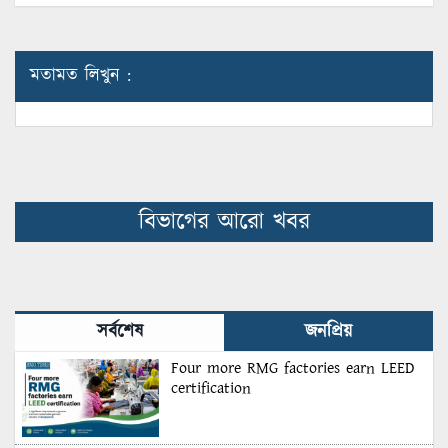
মতামত লিখুন :
বিভাগের আরো খবর
সর্বশেষ
জনপ্রিয়
Four more RMG factories earn LEED
certification