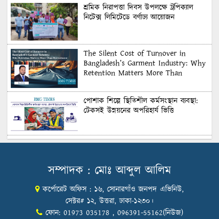
শ্রমিক নিরাপত্তা দিবস উপলক্ষে ট্রপিক্যাল
নিটেক্স লিমিটেডে বর্ণাঢ্য আয়োজন
The Silent Cost of Turnover in
Bangladesh’s Garment Industry: Why
Retention Matters More Than
Recruitment
পোশাক শিল্পে স্থিতিশীল কর্মসংস্থান ব্যবস্থা:
টেকসই উন্নয়নের অপরিহার্য ভিত্তি
শুল্কের দেয়াল ভাঙার সুযোগ: মার্কিন বাজারে
বাংলাদেশের বড় পরীক্ষা
সম্পাদক : মোঃ আব্দুল আলিম
কর্পোরেট অফিস : ১৬, সোনারগাঁও জনপদ এভিনিউ,
Honoring Excellence: Texstream
Fashion Ltd. Rewards Best Workers–
সেক্টর# ১২, উত্তরা, ঢাকা-১২৩০।
2026
ফোন: 01973 035178 , 096391-55162(নিউজ)