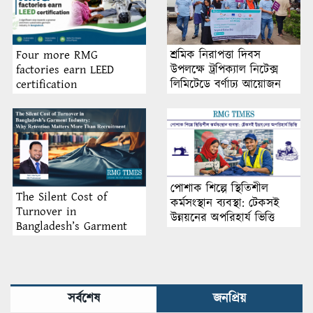
শ্রমিক নিরাপত্তা দিবস
Four more RMG
উপলক্ষে ট্রপিক্যাল নিটেক্স
factories earn LEED
লিমিটেডে বর্ণাঢ্য আয়োজন
certification
পোশাক শিল্পে স্থিতিশীল
The Silent Cost of
কর্মসংস্থান ব্যবস্থা: টেকসই
Turnover in
উন্নয়নের অপরিহার্য ভিত্তি
Bangladesh’s Garment
Industry: Why Retention
Matters More Than
Recruitment
সর্বশেষ
জনপ্রিয়