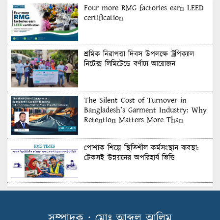
Four more RMG factories earn LEED
certification
শ্রমিক নিরাপত্তা দিবস উপলক্ষে ট্রপিক্যাল
নিটেক্স লিমিটেডে বর্ণাঢ্য আয়োজন
The Silent Cost of Turnover in
Bangladesh’s Garment Industry: Why
Retention Matters More Than
Recruitment
পোশাক শিল্পে স্থিতিশীল কর্মসংস্থান ব্যবস্থা:
টেকসই উন্নয়নের অপরিহার্য ভিত্তি
শুল্কের দেয়াল ভাঙার সুযোগ: মার্কিন বাজারে
বাংলাদেশের বড় পরীক্ষা
সম্পাদক : মোঃ আব্দুল আলিম