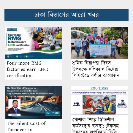
ঢাকা বিভাগের আরো খবর
শ্রমিক নিরাপত্তা দিবস
Four more RMG
উপলক্ষে ট্রপিক্যাল নিটেক্স
factories earn LEED
লিমিটেডে বর্ণাঢ্য আয়োজন
certification
পোশাক শিল্পে স্থিতিশীল
The Silent Cost of
কর্মসংস্থান ব্যবস্থা: টেকসই
Turnover in
উন্নয়নের অপরিহার্য ভিত্তি