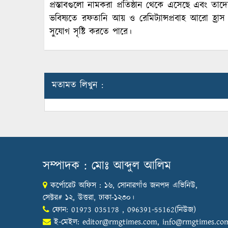
প্রস্তাবগুলো নামকরা প্রতিষ্ঠান থেকে এসেছে এবং তাদে
ভবিষ্যতে রফতানি আয় ও রেমিট্যান্সপ্রবাহ আরো হ্
সুযোগ সৃষ্টি করতে পারে।
মতামত লিখুন :
সম্পাদক : মোঃ আব্দুল আলিম
কর্পোরেট অফিস : ১৬, সোনারগাঁও জনপদ এভিনিউ,
সেক্টর# ১২, উত্তরা, ঢাকা-১২৩০।
ফোন: 01973 035178 , 096391-55162(নিউজ)
ই-মেইল:
editor@rmgtimes.com
,
info@rmgtimes.co