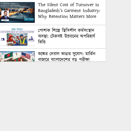
The Silent Cost of Turnover in
Bangladesh’s Garment Industry:
Why Retention Matters More
Than Recruitment
পোশাক শিল্পে স্থিতিশীল কর্মসংস্থান
ব্যবস্থা: টেকসই উন্নয়নের অপরিহার্য
ভিত্তি
শুল্কের দেয়াল ভাঙার সুযোগ: মার্কিন
বাজারে বাংলাদেশের বড় পরীক্ষা
Honoring Excellence: Texstream
Fashion Ltd. Rewards Best
Workers–2026
Control Union Bangladesh Hosts
Country’s First-Ever Carbon-
Neutral Sustainability Conference