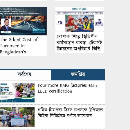
আয়োজন
পোশাক শিল্পে স্থিতিশীল
The Silent Cost of
কর্মসংস্থান ব্যবস্থা: টেকসই
Turnover in
উন্নয়নের অপরিহার্য ভিত্তি
Bangladesh’s
Garment Industry:
Why Retention
Matters More Than
সর্বশেষ
জনপ্রিয়
Recruitment
Four more RMG factories earn
LEED certification
শ্রমিক নিরাপত্তা দিবস উপলক্ষে ট্রপিক্যাল
নিটেক্স লিমিটেডে বর্ণাঢ্য আয়োজন