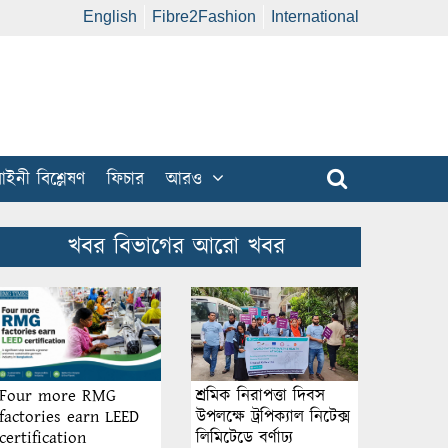
English
Fibre2Fashion
International
ইনী বিশ্লেষণ
ফিচার
আরও
খবর বিভাগের আরো খবর
শ্রমিক নিরাপত্তা দিবস
Four more RMG
উপলক্ষে ট্রপিক্যাল নিটেক্স
factories earn LEED
লিমিটেডে বর্ণাঢ্য
certification