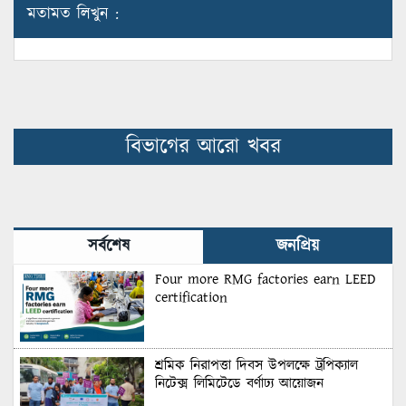
মতামত লিখুন :
বিভাগের আরো খবর
সর্বশেষ
জনপ্রিয়
Four more RMG factories earn LEED
certification
শ্রমিক নিরাপত্তা দিবস উপলক্ষে ট্রপিক্যাল
নিটেক্স লিমিটেডে বর্ণাঢ্য আয়োজন