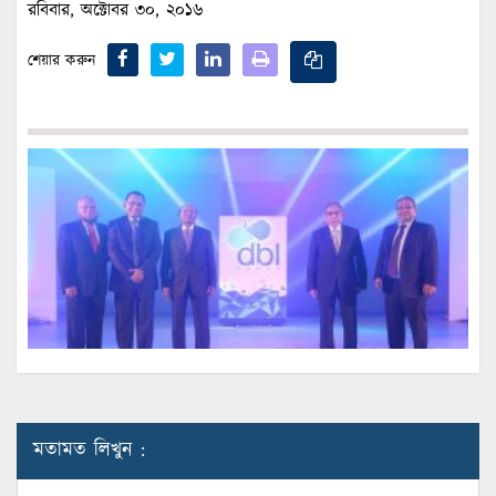
রবিবার, অক্টোবর ৩০, ২০১৬
শেয়ার করুন
মতামত লিখুন :