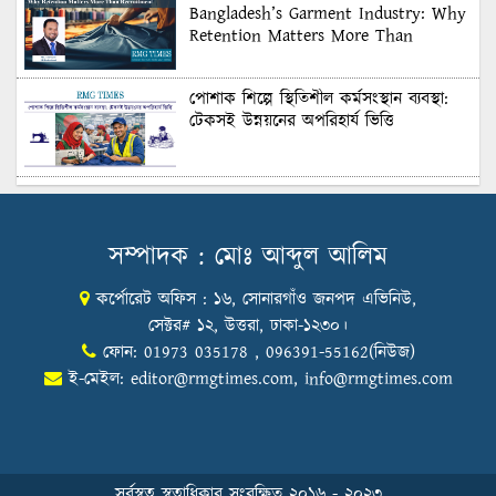
Bangladesh’s Garment Industry: Why
Retention Matters More Than
Recruitment
পোশাক শিল্পে স্থিতিশীল কর্মসংস্থান ব্যবস্থা:
টেকসই উন্নয়নের অপরিহার্য ভিত্তি
শুল্কের দেয়াল ভাঙার সুযোগ: মার্কিন বাজারে
বাংলাদেশের বড় পরীক্ষা
সম্পাদক : মোঃ আব্দুল আলিম
কর্পোরেট অফিস : ১৬, সোনারগাঁও জনপদ এভিনিউ,
Honoring Excellence: Texstream
Fashion Ltd. Rewards Best Workers–
সেক্টর# ১২, উত্তরা, ঢাকা-১২৩০।
2026
ফোন: 01973 035178 , 096391-55162(নিউজ)
ই-মেইল:
editor@rmgtimes.com
,
info@rmgtimes.com
Control Union Bangladesh Hosts
Country’s First-Ever Carbon-Neutral
Sustainability Conference
সর্বস্বত্ব স্বত্বাধিকার সংরক্ষিত ২০১৬ - ২০২৩