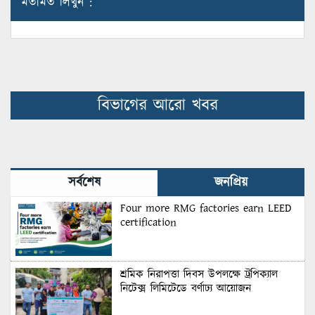
মতামত লিখুন :
বিভাগের আরো খবর
সর্বশেষ
জনপ্রিয়
Four more RMG factories earn LEED
certification
শ্রমিক নিরাপত্তা দিবস উপলক্ষে ট্রপিক্যাল
নিটেক্স লিমিটেডে বর্ণাঢ্য আয়োজন