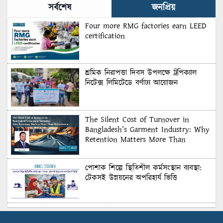
সর্বশেষ
জনপ্রিয়
Four more RMG factories earn LEED
certification
শ্রমিক নিরাপত্তা দিবস উপলক্ষে ট্রপিক্যাল
নিটেক্স লিমিটেডে বর্ণাঢ্য আয়োজন
The Silent Cost of Turnover in
Bangladesh’s Garment Industry: Why
Retention Matters More Than
Recruitment
পোশাক শিল্পে স্থিতিশীল কর্মসংস্থান ব্যবস্থা:
টেকসই উন্নয়নের অপরিহার্য ভিত্তি
শুল্কের দেয়াল ভাঙার সুযোগ: মার্কিন বাজারে
বাংলাদেশের বড় পরীক্ষা