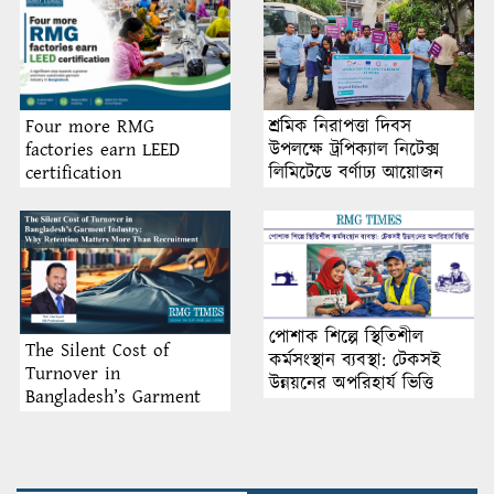
শ্রমিক নিরাপত্তা দিবস
Four more RMG
উপলক্ষে ট্রপিক্যাল নিটেক্স
factories earn LEED
লিমিটেডে বর্ণাঢ্য আয়োজন
certification
পোশাক শিল্পে স্থিতিশীল
The Silent Cost of
কর্মসংস্থান ব্যবস্থা: টেকসই
Turnover in
উন্নয়নের অপরিহার্য ভিত্তি
Bangladesh’s Garment
Industry: Why Retention
Matters More Than
Recruitment