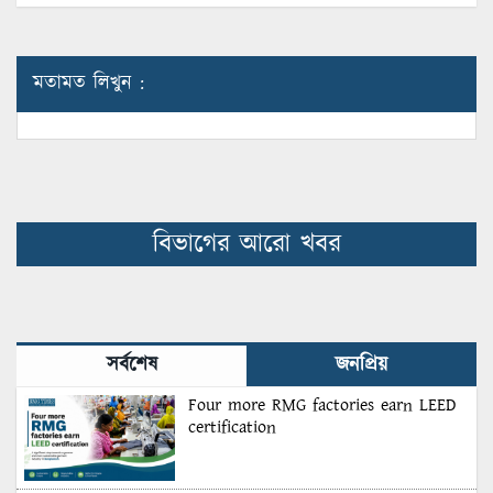
মতামত লিখুন :
বিভাগের আরো খবর
সর্বশেষ
জনপ্রিয়
Four more RMG factories earn LEED
certification