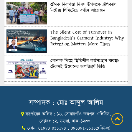
শ্রমিক নিরাপত্তা দিবস উপলক্ষে ট্রপিক্যাল
নিটেক্স লিমিটেডে বর্ণাঢ্য আয়োজন
The Silent Cost of Turnover in
Bangladesh’s Garment Industry: Why
Retention Matters More Than
Recruitment
পোশাক শিল্পে স্থিতিশীল কর্মসংস্থান ব্যবস্থা:
টেকসই উন্নয়নের অপরিহার্য ভিত্তি
শুল্কের দেয়াল ভাঙার সুযোগ: মার্কিন বাজারে
বাংলাদেশের বড় পরীক্ষা
সম্পাদক : মোঃ আব্দুল আলিম
কর্পোরেট অফিস : ১৬, সোনারগাঁও জনপদ এভিনিউ,
Honoring Excellence: Texstream
Fashion Ltd. Rewards Best Workers–
সেক্টর# ১২, উত্তরা, ঢাকা-১২৩০।
2026
ফোন: 01973 035178 , 096391-55162(নিউজ)