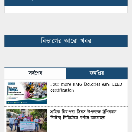
বিভাগের আরো খবর
সর্বশেষ
জনপ্রিয়
Four more RMG factories earn LEED
certification
শ্রমিক নিরাপত্তা দিবস উপলক্ষে ট্রপিক্যাল
নিটেক্স লিমিটেডে বর্ণাঢ্য আয়োজন