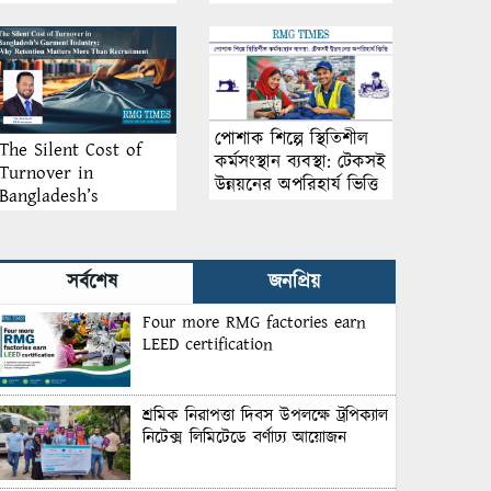
আয়োজন
পোশাক শিল্পে স্থিতিশীল
The Silent Cost of
কর্মসংস্থান ব্যবস্থা: টেকসই
Turnover in
উন্নয়নের অপরিহার্য ভিত্তি
Bangladesh’s
Garment Industry:
Why Retention
Matters More Than
সর্বশেষ
জনপ্রিয়
Recruitment
Four more RMG factories earn
LEED certification
শ্রমিক নিরাপত্তা দিবস উপলক্ষে ট্রপিক্যাল
নিটেক্স লিমিটেডে বর্ণাঢ্য আয়োজন