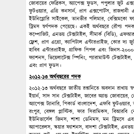
জোবায়ের ফেব্রিকস, অ্যাপেক্স ফুডস, পপুলার জুট এক্সচ
ফুটওয়্যার, এগ্রি কনসার্ন, প্রাণ এক্সপোর্টস, রাজধানী 
ইউনিগ্লোরি সাইকেল, তানভীর পলিমার, বেক্সিমকো ফার
ট্রিমস স্বর্ণপদক পেয়েছে। একই অর্থবছরে রৌপ্য 
কম্পোজিট, এনভয় টেক্সটাইল, সীমার্ক (বিডি), এফআর
ফ্রেশ, প্রাণ এগ্রো, ক্যাপিটাল এন্টারপ্রাইজ, কোর দ্য জু
হাবিব এন্টারপ্রাইজ, গ্রাফিক পিপল এবং জিনস-২০০০। 
ফ্যাশনস, ভিয়েলাটেক্স স্পিনিং, প্যারামাউন্ট টেক্সট
এবং প্রাণ ফুডস।
২০১২-১৩ অর্থবছরের পদক
২০১২-১৩ অর্থবছরে জাতীয় রপ্তানিতে অবদান রাখায় স্ব
ইয়ার্ন, সাদ সান টেক্সটাইল, জাবের অ্যান্ড জোবায়ের,
অ্যাপেক্স ট্যানারি, পিকার্ড বাংলাদেশ, এফবি ফুটওয়্যার
রংপুর, বেঙ্গল প্লাস্টিক, ফার সিরামিকস, বিআরবি কেব
ইউনিভার্সেল জিনস, শাশা ডেনিমস, মন ট্রিমসে এ
অ্যাপারেলস, স্কয়ার ফ্যাশনস, বাদশা টেক্সটাইল, এনভয় ট