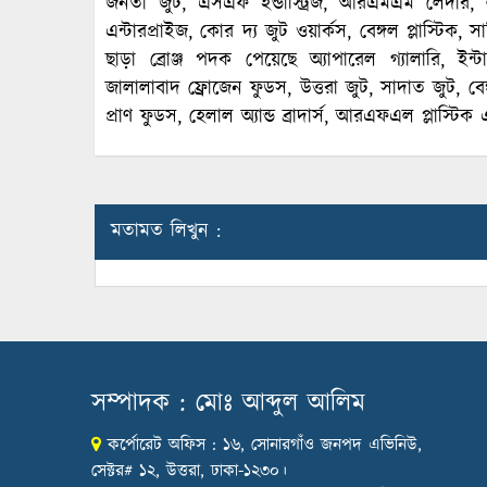
জনতা জুট, এসএফ ইন্ডাস্ট্রিজ, আরএমএম লেদার, লাল
এন্টারপ্রাইজ, কোর দ্য জুট ওয়ার্কস, বেঙ্গল প্লাস্টিক,
ছাড়া ব্রোঞ্জ পদক পেয়েছে অ্যাপারেল গ্যালারি, ইন
জালালাবাদ ফ্রোজেন ফুডস, উত্তরা জুট, সাদাত জুট, বে
প্রাণ ফুডস, হেলাল অ্যান্ড ব্রাদার্স, আরএফএল প্লাস্টিক
মতামত লিখুন :
সম্পাদক : মোঃ আব্দুল আলিম
কর্পোরেট অফিস : ১৬, সোনারগাঁও জনপদ এভিনিউ,
সেক্টর# ১২, উত্তরা, ঢাকা-১২৩০।