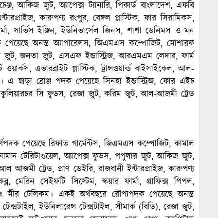
েঞ্জ, আকিজ জুট, অ্যাপেক্স ট্যানারি, পিকার্ড বাংলাদেশ, এফবি
এন্টারপ্রাইজ, কারুপণ্য রংপুর, বেঙ্গল প্লাস্টিক, ফার সিরামিকস,
্মা, সার্ভিস ইঞ্জিন, ইউনিভার্সেল জিনস, শাশা ডেনিমস ও মন
পদক পেয়েছে অনন্ত অ্যাপারেলস, জিএমএস কম্পোজিট, মোশারফ
 জুট, জনতা জুট, এসএফ ইন্ডাস্ট্রিজ, আরএমএম লেদার, ফার্ম
ট ওয়ার্কস, এভারব্রাইট প্লাস্টিক, ট্রান্সওয়ার্ল্ড বাইসাইকেল, আল-
এ ছাড়া ব্রোঞ্জ পদক পেয়েছে সিনহা ইন্ডাস্ট্রিজ, ফোর এইচ
াইল, কুলিয়ারচর সি ফুডস, রেজা জুট, করিম জুট, আল-আজমী ট্রেড
র্ণপদক পেয়েছে রিফাত গার্মেন্টস, জিএমএস কম্পোজিট, কামাল
 নোমান টেরিটাওয়েল, অ্যাপেক্স ফুডস, পপুলার জুট, আকিজ জুট,
, আল আজমী ট্রেড, প্রাণ ডেইরি, রাজধানী ইন্টারপ্রাইজ, কারুপণ্য
্ল, মেরিন সেইফটি সিস্টেম, স্কয়ার ফার্মা, গ্রাফিক্স পিপল,
বং মীর টেলিকম। একই অর্থবছরে রৌপ্যপদক পেয়েছে অনন্ত
েক্সটাইল, ইউনিলারেন্স টেক্সটাইল, সীমার্ক (বিডি), রেজা জুট,