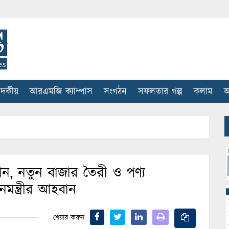
াদকীয়
আরএমজি ক্যাম্পাস
সংগঠন
সফলতার গল্প
কলাম
আ
্ঠান, নতুন বাজার তৈরী ও পণ্য
নমন্ত্রীর আহবান
শেয়ার করুন