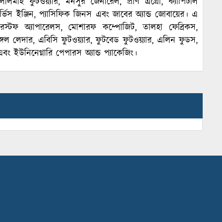
মাই ফুটওয়্যার, মনসুর জেনারেল, প্রাণ এগ্রো, ক্যাপিটাল
 সার্ভিস ইঞ্জিন, প্যাসিফিক জিনস এবং জাবের অ্যান্ড জোবায়ের। এ
্টারস্টফ অ্যাপারেলস, মোশারফ কম্পোজিট, তালহা ফেব্রিকস,
ঙ্গল লেদার, এবিসি ফুটওয়্যার, ফুটবেড ফুটওয়্যার, এলিন ফুডস,
 এবং ইউনিনেগ্নারি পেপারস অ্যান্ড প্যাকেজিং।