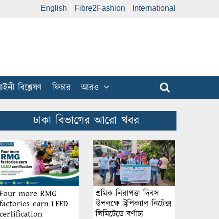
English
Fibre2Fashion
International
ইনী বিশ্লেষণ
ফিচার
আরও
ঢাকা বিভাগের আরো খবর
শ্রমিক নিরাপত্তা দিবস
Four more RMG
উপলক্ষে ট্রপিক্যাল নিটেক্স
factories earn LEED
লিমিটেডে বর্ণাঢ্য
certification