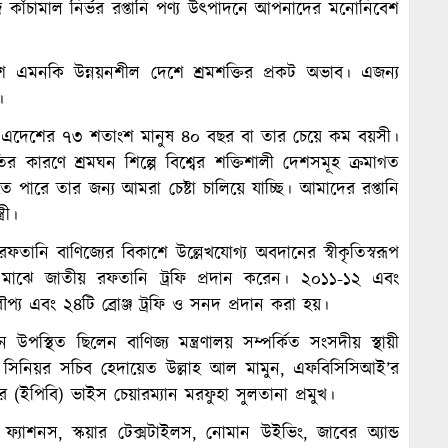
কাঁচামাল নির্ভর রপ্তানি পণ্য উৎপাদনে আপনাদের মনোনিবেশ
 দেশ এমনকি উন্নয়নশীল দেশে শ্রমশক্তির প্রকট অভাব। এজন্য
।
দ। এদেশের ৭৩ শতাংশ মানুষ ৪০ বছর বা তার চেয়ে কম বয়সী।
তির কারণে শ্রমঘন শিল্পে বিশ্বের শক্তিশালী দেশসমূহ ক্রমাগত
 পারে তার জন্য আমরা চেষ্টা চালিয়ে যাচ্ছি। আমাদের রপ্তানি
রী।
রফতানি বাণিজ্যের বিকাশে উল্লেখযোগ্য অবদানের স্বীকৃতিস্বরূপ
ষ্ঠানের মাঝে জাতীয় রফতানি ট্রফি প্রদান করেন। ২০১১-১২ এবং
ৌপ্য এবং ২৪টি ব্রোঞ্জ ট্রফি ও সনদ প্রদান করা হয়।
ে উপস্থিত ছিলেন বাণিজ্য মন্ত্রণালয় সম্পর্কিত সংসদীয় স্থায়ী
ের সিনিয়র সচিব হেদায়েত উল্লাহ আল মামুন, এফবিসিসিআই’র
 (ইপিবি) ভাইস চেয়ারম্যান মরফুহা সুলতানা প্রমুখ।
র ফ্যাশনস, স্কয়ার টেক্সটাইলস, নোমান উইভিং, জাবের অ্যান্ড