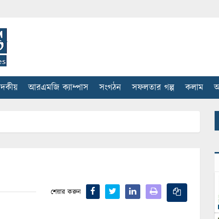
াদকীয়
আরএমজি ক্যাম্পাস
সংগঠন
সফলতার গল্প
কলাম
আ
শেয়ার করুন