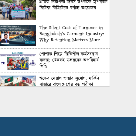
শ্রমিক নিরাপত্তা দিবস উপলক্ষে ট্রপিক্যাল
নিটেক্স লিমিটেডে বর্ণাঢ্য আয়োজন
The Silent Cost of Turnover in
Bangladesh’s Garment Industry:
Why Retention Matters More
Than Recruitment
পোশাক শিল্পে স্থিতিশীল কর্মসংস্থান
ব্যবস্থা: টেকসই উন্নয়নের অপরিহার্য
ভিত্তি
শুল্কের দেয়াল ভাঙার সুযোগ: মার্কিন
বাজারে বাংলাদেশের বড় পরীক্ষা
Honoring Excellence: Texstream
Fashion Ltd. Rewards Best
Workers–2026
Control Union Bangladesh Hosts