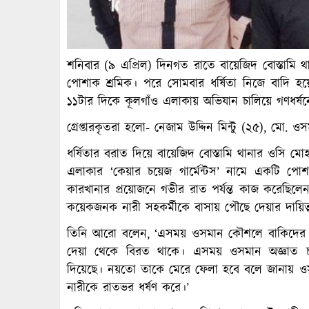
শনিবার (৯ এপ্রিল) দিনগত রাতে বায়েজিদ বোস্তামি থ
পোশাক শ্রমিক। পরে সোমবার ধর্ষিতা নিজে বাদি হ
১১টার দিকে কূলগাঁও এলাকায় অভিযান চালিয়ে গণধর্ষনে
গ্রেপ্তারকৃতরা হলো- নেজাম উদ্দিন মিন্টু (২৫), ম
ধর্ষিতার বরাত দিয়ে বায়েজিদ বোস্তামি থানার ওসি মো
এলাকার ‘কেয়ার চয়েজ গার্মেন্টস’ নামে একটি প
কারখানার প্রয়োজনে গভীর রাত পর্যন্ত কাজ করেছি
কয়েকজনক নারী সহকর্মীকে বাসায় পৌছে দেয়ার দায়িত
তিনি আরো বলেন, ‘এসময় ওসমান কৌশলে বাকিদের ব
দেয়া থেকে বিরত থাকে। এসময় ওসমান অজ্ঞাত চারজ
দিয়েছে। নয়তো তাকে মেরে ফেল‍া হবে বলে জানায় 
নারীকে ‍রাতভর ধর্ষণ করে।’