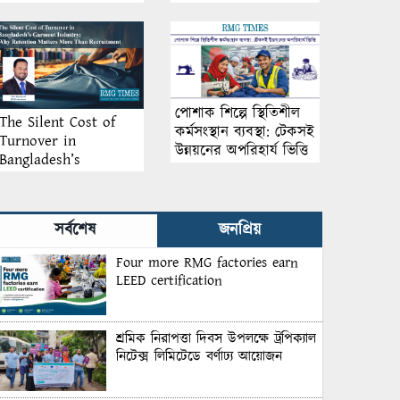
আয়োজন
পোশাক শিল্পে স্থিতিশীল
The Silent Cost of
কর্মসংস্থান ব্যবস্থা: টেকসই
Turnover in
উন্নয়নের অপরিহার্য ভিত্তি
Bangladesh’s
Garment Industry:
Why Retention
Matters More Than
সর্বশেষ
জনপ্রিয়
Recruitment
Four more RMG factories earn
LEED certification
শ্রমিক নিরাপত্তা দিবস উপলক্ষে ট্রপিক্যাল
নিটেক্স লিমিটেডে বর্ণাঢ্য আয়োজন