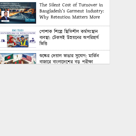
The Silent Cost of Turnover in
Bangladesh’s Garment Industry:
Why Retention Matters More
Than Recruitment
পোশাক শিল্পে স্থিতিশীল কর্মসংস্থান
ব্যবস্থা: টেকসই উন্নয়নের অপরিহার্য
ভিত্তি
শুল্কের দেয়াল ভাঙার সুযোগ: মার্কিন
বাজারে বাংলাদেশের বড় পরীক্ষা
Honoring Excellence: Texstream
Fashion Ltd. Rewards Best
Workers–2026
Control Union Bangladesh Hosts
Country’s First-Ever Carbon-
Neutral Sustainability Conference