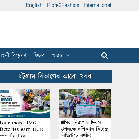
English
Fibre2Fashion
International
ইনী বিশ্লেষণ
ফিচার
আরও
চট্টগ্রাম বিভাগের আরো খবর
শ্রমিক নিরাপত্তা দিবস
Four more RMG
উপলক্ষে ট্রপিক্যাল নিটেক্স
factories earn LEED
লিমিটেডে বর্ণাঢ্য
certification