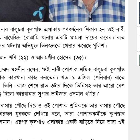
ানার বালুচরা কূলগাঁও এলাকায় গণধর্ষনের শিকার হন ওই নারী
য়ে বায়েজিদ বোস্তামি থানায় একটি মামলা দায়ের করেন। রাত
র ঘটনায় অভিযুক্ত তিনজনকে গ্রেপ্তার করেছে পুলিশ।
ো. ওসমান গণি (২২) ও আলমগীর হোসেন (৩৫)।
হাম্মদ মহসীন বলেন, ‘ওই নারী পোশাক শ্রমিক বালুচরা কূলগাঁও
োশাক কারখানা কাজ করতেন। গত ৯ এপ্রিল (শনিবার) রাতে
লেন তিনি। কাজ শেষে রাত ৩টার দিকে তিনিসহ তার আরো বেশ
্ব ছিলো কারখানার সুপার ভাইজার ওসমান গণির।’
াসায় পৌছে দিলেও ওই পোশাক শ্রমিককে তার বাসায় পৌছে
ন যুবককে দেখিয়ে বলে, তারা পোশাককর্মীকে কুপ্রস্তাব
ওসমান। এরপর কূলগাঁও এলাকার একটি বাড়িতে নিয়ে তারা ওই