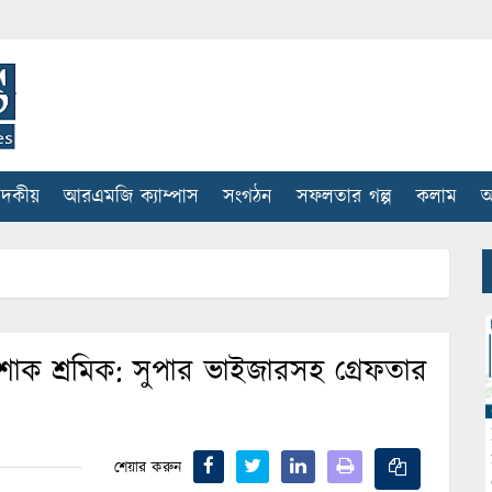
াদকীয়
আরএমজি ক্যাম্পাস
সংগঠন
সফলতার গল্প
কলাম
আ
পোশাক শ্রমিক: সুপার ভাইজারসহ গ্রেফতার
শেয়ার করুন