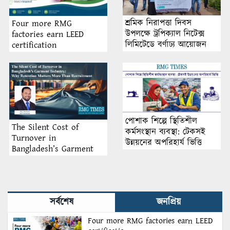
শ্রমিক নিরাপত্তা দিবস
Four more RMG
উপলক্ষে ট্রপিক্যাল নিটেক্স
factories earn LEED
লিমিটেডে বর্ণাঢ্য আয়োজন
certification
পোশাক শিল্পে স্থিতিশীল
The Silent Cost of
কর্মসংস্থান ব্যবস্থা: টেকসই
Turnover in
উন্নয়নের অপরিহার্য ভিত্তি
Bangladesh’s Garment
Industry: Why Retention
Matters More Than
Recruitment
সর্বশেষ
জনপ্রিয়
Four more RMG factories earn LEED