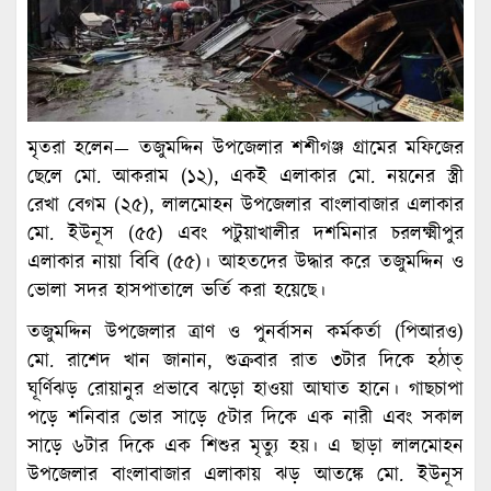
মৃতরা হলেন— তজুমদ্দিন উপজেলার শশীগঞ্জ গ্রামের মফিজের
ছেলে মো. আকরাম (১২), একই এলাকার মো. নয়নের স্ত্রী
রেখা বেগম (২৫), লালমোহন উপজেলার বাংলাবাজার এলাকার
মো. ইউনূস (৫৫) এবং পটুয়াখালীর দশমিনার চরলক্ষ্মীপুর
এলাকার নায়া বিবি (৫৫)। আহতদের উদ্ধার করে তজুমদ্দিন ও
ভোলা সদর হাসপাতালে ভর্তি করা হয়েছে।
তজুমদ্দিন উপজেলার ত্রাণ ও পুনর্বাসন কর্মকর্তা (পিআরও)
মো. রাশেদ খান জানান, শুক্রবার রাত ৩টার দিকে হঠাত্
ঘূর্ণিঝড় রোয়ানুর প্রভাবে ঝড়ো হাওয়া আঘাত হানে। গাছচাপা
পড়ে শনিবার ভোর সাড়ে ৫টার দিকে এক নারী এবং সকাল
সাড়ে ৬টার দিকে এক শিশুর মৃত্যু হয়। এ ছাড়া লালমোহন
উপজেলার বাংলাবাজার এলাকায় ঝড় আতঙ্কে মো. ইউনূস