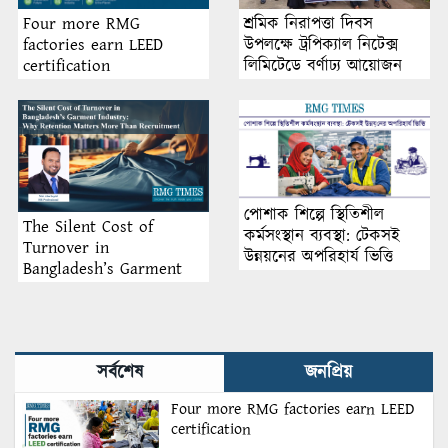
শ্রমিক নিরাপত্তা দিবস
Four more RMG
উপলক্ষে ট্রপিক্যাল নিটেক্স
factories earn LEED
লিমিটেডে বর্ণাঢ্য আয়োজন
certification
পোশাক শিল্পে স্থিতিশীল
The Silent Cost of
কর্মসংস্থান ব্যবস্থা: টেকসই
Turnover in
উন্নয়নের অপরিহার্য ভিত্তি
Bangladesh’s Garment
Industry: Why Retention
Matters More Than
Recruitment
সর্বশেষ
জনপ্রিয়
Four more RMG factories earn LEED
certification