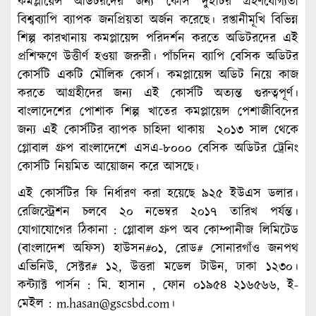
কমপ্লায়েন্স অডিটরদের জন্য কোর্স দুইটির গ্রহণযোগ্যতা
বিশ্বব্যাপি ব্যাপক জনপ্রিয়তা অর্জন করেছে। রপ্তানীমূখি বিভিন্ন
শিল্প কারখানায় কমপ্লায়েন্স পরিদর্শন করতে অডিটরদের এই
প্রশিক্ষণে উত্তীর্ণ হওয়া জরুরী। পাঁচদিন ব্যাপি বেসিক অডিটর
কোর্সটি একটি মৌলিক কোর্স। কমপ্লায়েন্স অডিট নিয়ে কাজ
করতে আগ্রহীদের জন্য এই কোর্সটি অত্যন্ত গুরুত্বপূর্ণ।
বাংলাদেশের পোশাক শিল্প খাতের কমপ্লায়েন্স পেশাজীবিদের
জন্য এই কোর্সটির ব্যাপক চাহিদা থাকায় ২০১৩ সাল থেকে
গ্লোবাল গ্রুপ বাংলাদেশে এসএ-৮০০০ বেসিক অডিটর ট্রেনিং
কোর্সটি নিয়মিত আয়োজন করে আসছে।
এই কোর্সটির ফি নির্ধারণ করা হয়েছে ৯২৫ ইউএস ডলার।
রেজিস্ট্রেশন চলবে ২০ নভেম্বর ২০১৭ তারিখ পর্যন্ত।
যোগাযোগের ঠিকানা : গ্লোবাল গ্রুপ অব কোম্পানীজ লিমিটেড
(বাংলাদেশ অফিস) হাউসন#০১, রোড# সোনারগাঁও জনপথ
এভিনিউ, সেক্টর# ১২, উত্তরা মডেল টাউন, ঢাকা ১২৩০।
কন্ট্যাক্ট পার্সন : মি. হাসান , ফোন ০১৯৫৪ ২১৬৫৬৬, ই-
মেইল :
m.hasan@gscsbd.com
।