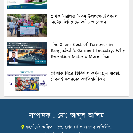
শ্রমিক নিরাপত্তা দিবস উপলক্ষে ট্রপিক্যাল
নিটেক্স লিমিটেডে বর্ণাঢ্য আয়োজন
The Silent Cost of Turnover in
Bangladesh’s Garment Industry: Why
Retention Matters More Than
Recruitment
পোশাক শিল্পে স্থিতিশীল কর্মসংস্থান ব্যবস্থা:
টেকসই উন্নয়নের অপরিহার্য ভিত্তি
শুল্কের দেয়াল ভাঙার সুযোগ: মার্কিন বাজারে
বাংলাদেশের বড় পরীক্ষা
সম্পাদক : মোঃ আব্দুল আলিম
কর্পোরেট অফিস : ১৬, সোনারগাঁও জনপদ এভিনিউ,
Honoring Excellence: Texstream