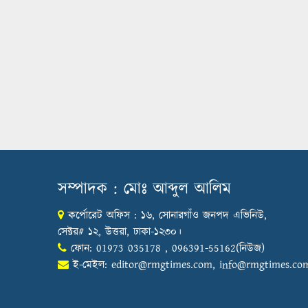
সম্পাদক : মোঃ আব্দুল আলিম
কর্পোরেট অফিস : ১৬, সোনারগাঁও জনপদ এভিনিউ,
সেক্টর# ১২, উত্তরা, ঢাকা-১২৩০।
ফোন: 01973 035178 , 096391-55162(নিউজ)
ই-মেইল:
editor@rmgtimes.com
,
info@rmgtimes.co