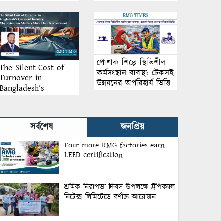
আয়োজন
পোশাক শিল্পে স্থিতিশীল
The Silent Cost of
কর্মসংস্থান ব্যবস্থা: টেকসই
Turnover in
উন্নয়নের অপরিহার্য ভিত্তি
Bangladesh’s
Garment Industry:
Why Retention
Matters More Than
সর্বশেষ
জনপ্রিয়
Recruitment
Four more RMG factories earn
LEED certification
শ্রমিক নিরাপত্তা দিবস উপলক্ষে ট্রপিক্যাল
নিটেক্স লিমিটেডে বর্ণাঢ্য আয়োজন