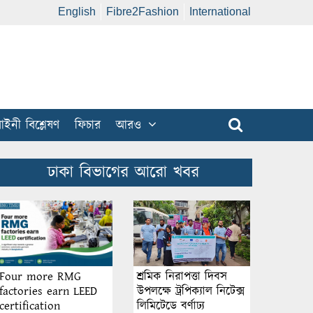
English
Fibre2Fashion
International
ইনী বিশ্লেষণ
ফিচার
আরও
ঢাকা বিভাগের আরো খবর
শ্রমিক নিরাপত্তা দিবস
Four more RMG
উপলক্ষে ট্রপিক্যাল নিটেক্স
factories earn LEED
লিমিটেডে বর্ণাঢ্য
certification