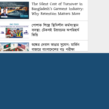
The Silent Cost of Turnover in
Bangladesh’s Garment Industry:
Why Retention Matters More
Than Recruitment
পোশাক শিল্পে স্থিতিশীল কর্মসংস্থান
ব্যবস্থা: টেকসই উন্নয়নের অপরিহার্য
ভিত্তি
শুল্কের দেয়াল ভাঙার সুযোগ: মার্কিন
বাজারে বাংলাদেশের বড় পরীক্ষা
Honoring Excellence: Texstream
Fashion Ltd. Rewards Best
Workers–2026
Control Union Bangladesh Hosts
Country’s First-Ever Carbon-
Neutral Sustainability Conference