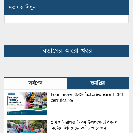
মতামত লিখুন :
বিভাগের আরো খবর
সর্বশেষ
জনপ্রিয়
Four more RMG factories earn LEED
certification
শ্রমিক নিরাপত্তা দিবস উপলক্ষে ট্রপিক্যাল
নিটেক্স লিমিটেডে বর্ণাঢ্য আয়োজন