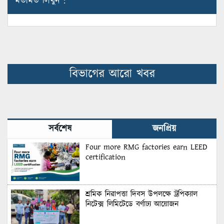
মতামত লিখুন :
বিভাগের আরো খবর
সর্বশেষ
জনপ্রিয়
Four more RMG factories earn LEED
certification
শ্রমিক নিরাপত্তা দিবস উপলক্ষে ট্রপিক্যাল
নিটেক্স লিমিটেডে বর্ণাঢ্য আয়োজন