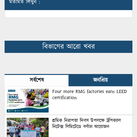
মতামত লিখুন :
বিভাগের আরো খবর
সর্বশেষ
জনপ্রিয়
Four more RMG factories earn LEED
certification
শ্রমিক নিরাপত্তা দিবস উপলক্ষে ট্রপিক্যাল
নিটেক্স লিমিটেডে বর্ণাঢ্য আয়োজন