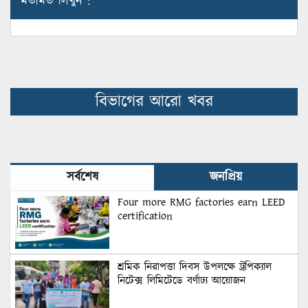
মতামত লিখুন :
বিভাগের আরো খবর
সর্বশেষ
জনপ্রিয়
Four more RMG factories earn LEED
certification
শ্রমিক নিরাপত্তা দিবস উপলক্ষে ট্রপিক্যাল
নিটেক্স লিমিটেডে বর্ণাঢ্য আয়োজন