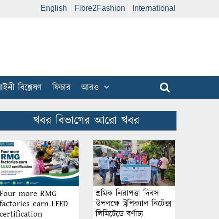
English
Fibre2Fashion
International
ইনী বিশ্লেষণ
ফিচার
আরও
খবর বিভাগের আরো খবর
শ্রমিক নিরাপত্তা দিবস
Four more RMG
উপলক্ষে ট্রপিক্যাল নিটেক্স
factories earn LEED
লিমিটেডে বর্ণাঢ্য
certification