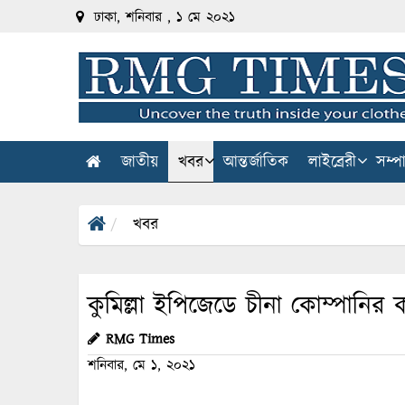
ঢাকা, শনিবার , ১ মে ২০২১
জাতীয়
খবর
আন্তর্জাতিক
লাইব্রেরী
সম্প
খবর
কুমিল্লা ইপিজেডে চীনা কোম্পানির ক
RMG Times
শনিবার, মে ১, ২০২১