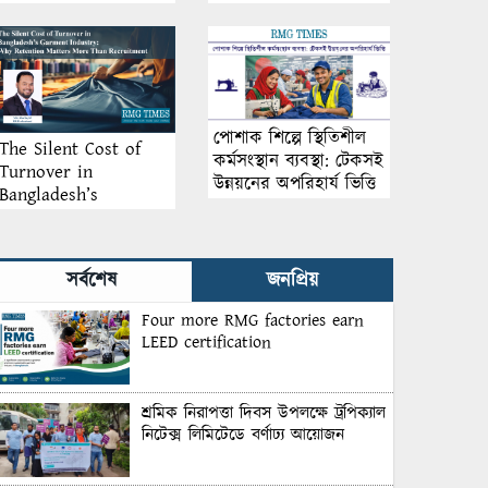
আয়োজন
পোশাক শিল্পে স্থিতিশীল
The Silent Cost of
কর্মসংস্থান ব্যবস্থা: টেকসই
Turnover in
উন্নয়নের অপরিহার্য ভিত্তি
Bangladesh’s
Garment Industry:
Why Retention
Matters More Than
সর্বশেষ
জনপ্রিয়
Recruitment
Four more RMG factories earn
LEED certification
শ্রমিক নিরাপত্তা দিবস উপলক্ষে ট্রপিক্যাল
নিটেক্স লিমিটেডে বর্ণাঢ্য আয়োজন