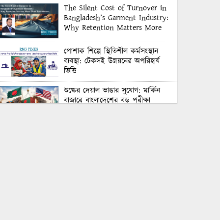
The Silent Cost of Turnover in
Bangladesh’s Garment Industry:
Why Retention Matters More
Than Recruitment
পোশাক শিল্পে স্থিতিশীল কর্মসংস্থান
ব্যবস্থা: টেকসই উন্নয়নের অপরিহার্য
ভিত্তি
শুল্কের দেয়াল ভাঙার সুযোগ: মার্কিন
বাজারে বাংলাদেশের বড় পরীক্ষা
Honoring Excellence: Texstream
Fashion Ltd. Rewards Best
Workers–2026
Control Union Bangladesh Hosts
Country’s First-Ever Carbon-
Neutral Sustainability Conference