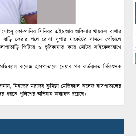
ের সিংসাংসু কোম্পানির সিনিয়র এইচ.আর অফিসার খায়রুল বাশার
য়ে বাড়ি ফেরার পথে রোসা সুপার মার্কেটের সামনে পৌঁছালে
কে এলোপাতাড়ি পিটিয়ে ও ছুরিকাঘাত করে মোটর সাইকেলযোগে
লা মেডিক্যাল কলেজ হাসপাতালে নেয়ার পর কর্তব্যরত চিকিৎসক
জানান, নিহতের মরদেহ কুমিল্লা মেডিক্যাল কলেজ হাসপাতালের
কদের ধরতে পুলিশের অভিযান অব্যাহত রয়েছে।