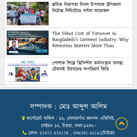
শ্রমিক নিরাপত্তা দিবস উপলক্ষে ট্রপিক্যাল
নিটেক্স লিমিটেডে বর্ণাঢ্য আয়োজন
The Silent Cost of Turnover in
Bangladesh’s Garment Industry: Why
Retention Matters More Than
Recruitment
পোশাক শিল্পে স্থিতিশীল কর্মসংস্থান ব্যবস্থা:
টেকসই উন্নয়নের অপরিহার্য ভিত্তি
শুল্কের দেয়াল ভাঙার সুযোগ: মার্কিন বাজারে
বাংলাদেশের বড় পরীক্ষা
সম্পাদক : মোঃ আব্দুল আলিম
কর্পোরেট অফিস : ১৬, সোনারগাঁও জনপদ এভিনিউ,
Honoring Excellence: Texstream
Fashion Ltd. Rewards Best Workers–
সেক্টর# ১২, উত্তরা, ঢাকা-১২৩০।
2026
ফোন: 01973 035178 , 096391-55162(নিউজ)