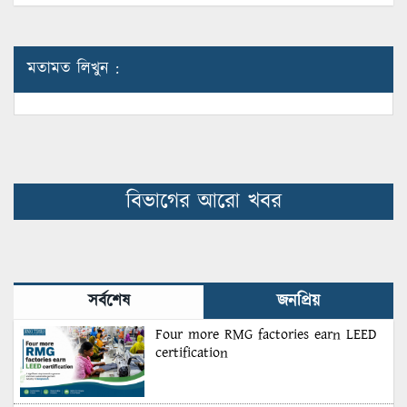
মতামত লিখুন :
বিভাগের আরো খবর
সর্বশেষ
জনপ্রিয়
Four more RMG factories earn LEED
certification