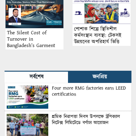
পোশাক শিল্পে স্থিতিশীল
The Silent Cost of
কর্মসংস্থান ব্যবস্থা: টেকসই
Turnover in
উন্নয়নের অপরিহার্য ভিত্তি
Bangladesh’s Garment
Industry: Why Retention
Matters More Than
Recruitment
সর্বশেষ
জনপ্রিয়
Four more RMG factories earn LEED
certification
শ্রমিক নিরাপত্তা দিবস উপলক্ষে ট্রপিক্যাল
নিটেক্স লিমিটেডে বর্ণাঢ্য আয়োজন