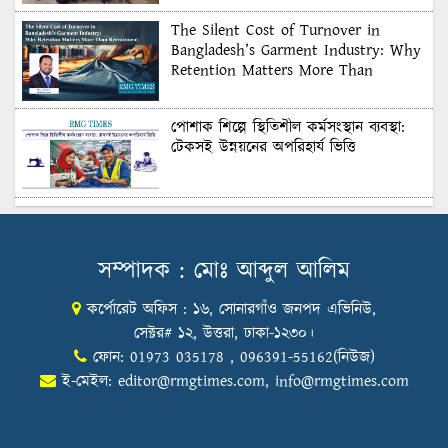
The Silent Cost of Turnover in
Bangladesh’s Garment Industry: Why
Retention Matters More Than
Recruitment
পোশাক শিল্পে স্থিতিশীল কর্মসংস্থান ব্যবস্থা:
টেকসই উন্নয়নের অপরিহার্য ভিত্তি
শুল্কের দেয়াল ভাঙার সুযোগ: মার্কিন বাজারে
বাংলাদেশের বড় পরীক্ষা
সম্পাদক : মোঃ আব্দুল আলিম
কর্পোরেট অফিস : ১৬, সোনারগাঁও জনপদ এভিনিউ,
Honoring Excellence: Texstream
Fashion Ltd. Rewards Best Workers–
সেক্টর# ১২, উত্তরা, ঢাকা-১২৩০।
2026
ফোন: 01973 035178 , 096391-55162(নিউজ)
ই-মেইল:
editor@rmgtimes.com
,
info@rmgtimes.com
Control Union Bangladesh Hosts
Country’s First-Ever Carbon-Neutral