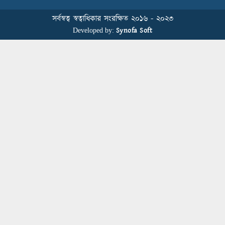
Sustainability Conference
সর্বস্বত্ব স্বত্বাধিকার সংরক্ষিত ২০১৬ - ২০২৩
Synofa Soft
Developed by:
বিডিআরএমজিপি এফএনএফ ফাউন্ডেশনের
৫ম প্রতিষ্ঠাদিবস উদযাপন
Human Resource Management in
Bangladesh’s Garment Industry: From
Administrative Duties to Strategic
Transformation
স্বাস্থ্য সচেতনতা বাড়াতে মাধবপুরে মহানগর
পাবলিক স্কুলে আরকে নিট ডাইং মিলসের
স্বাস্থ্যবিধি ও প্রাথমিক চিকিৎসা প্রশিক্ষণ
Fakir Fashion and Epyllion Represent
Bangladesh at UN SDG Forum 2025
in Bangkok, Thailand