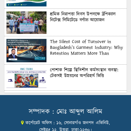
শ্রমিক নিরাপত্তা দিবস উপলক্ষে ট্রপিক্যাল
নিটেক্স লিমিটেডে বর্ণাঢ্য আয়োজন
The Silent Cost of Turnover in
Bangladesh’s Garment Industry: Why
Retention Matters More Than
Recruitment
পোশাক শিল্পে স্থিতিশীল কর্মসংস্থান ব্যবস্থা:
টেকসই উন্নয়নের অপরিহার্য ভিত্তি
শুল্কের দেয়াল ভাঙার সুযোগ: মার্কিন বাজারে
বাংলাদেশের বড় পরীক্ষা
সম্পাদক : মোঃ আব্দুল আলিম
কর্পোরেট অফিস : ১৬, সোনারগাঁও জনপদ এভিনিউ,
Honoring Excellence: Texstream
Fashion Ltd. Rewards Best Workers–
সেক্টর# ১২, উত্তরা, ঢাকা-১২৩০।