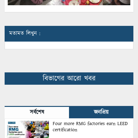
মতামত লিখুন :
বিভাগের আরো খবর
সর্বশেষ
জনপ্রিয়
Four more RMG factories earn LEED
certification