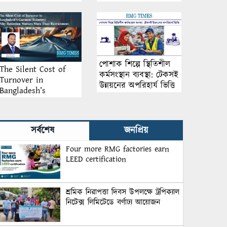
আয়োজন
পোশাক শিল্পে স্থিতিশীল
The Silent Cost of
কর্মসংস্থান ব্যবস্থা: টেকসই
Turnover in
উন্নয়নের অপরিহার্য ভিত্তি
Bangladesh’s
Garment Industry:
Why Retention
Matters More Than
সর্বশেষ
জনপ্রিয়
Recruitment
Four more RMG factories earn
LEED certification
শ্রমিক নিরাপত্তা দিবস উপলক্ষে ট্রপিক্যাল
নিটেক্স লিমিটেডে বর্ণাঢ্য আয়োজন