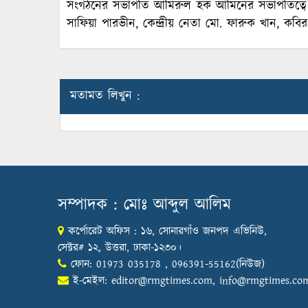
সংগঠনের সভাপতি আমিরুল হক আমিনের সভাপতিত্বে
সাফিয়া পারভীন, কেন্দ্রীয় নেতা মো. ফারুক খান, কবি
মতামত লিখুন :
সম্পাদক : মোঃ আব্দুল আলিম
কর্পোরেট অফিস : ১৬, সোনারগাঁও জনপদ এভিনিউ,
সেক্টর# ১২, উত্তরা, ঢাকা-১২৩০।
ফোন: 01973 035178 , 096391-55162(নিউজ)
ই-মেইল:
editor@rmgtimes.com
,
info@rmgtimes.co