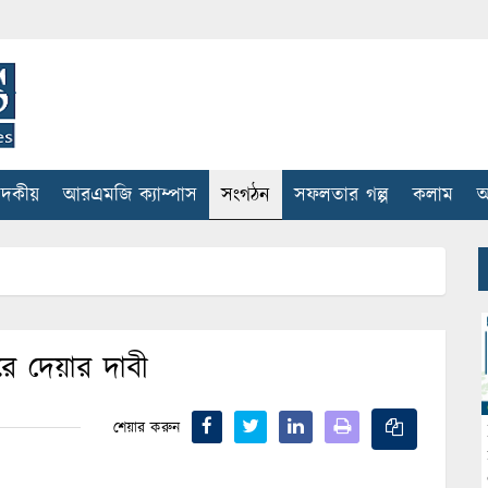
াদকীয়
আরএমজি ক্যাম্পাস
সংগঠন
সফলতার গল্প
কলাম
আ
করে দেয়ার দাবী
শেয়ার করুন