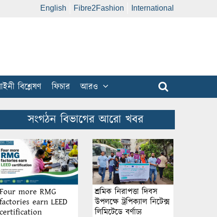
English
Fibre2Fashion
International
ইনী বিশ্লেষণ
ফিচার
আরও
সংগঠন বিভাগের আরো খবর
শ্রমিক নিরাপত্তা দিবস
Four more RMG
উপলক্ষে ট্রপিক্যাল নিটেক্স
factories earn LEED
লিমিটেডে বর্ণাঢ্য
certification