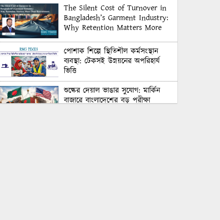
The Silent Cost of Turnover in
Bangladesh’s Garment Industry:
Why Retention Matters More
Than Recruitment
পোশাক শিল্পে স্থিতিশীল কর্মসংস্থান
ব্যবস্থা: টেকসই উন্নয়নের অপরিহার্য
ভিত্তি
শুল্কের দেয়াল ভাঙার সুযোগ: মার্কিন
বাজারে বাংলাদেশের বড় পরীক্ষা
Honoring Excellence: Texstream
Fashion Ltd. Rewards Best
Workers–2026
Control Union Bangladesh Hosts
Country’s First-Ever Carbon-
Neutral Sustainability Conference