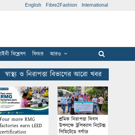
English
Fibre2Fashion
International
ইনী বিশ্লেষণ
ফিচার
আরও
স্বাস্থ্য ও নিরাপত্তা বিভাগের আরো খবর
শ্রমিক নিরাপত্তা দিবস
Four more RMG
উপলক্ষে ট্রপিক্যাল নিটেক্স
factories earn LEED
লিমিটেডে বর্ণাঢ্য
certification