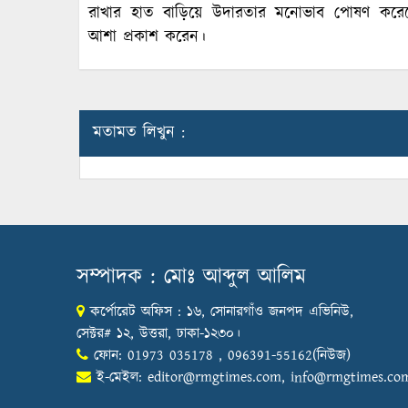
রাখার হাত বাড়িয়ে উদারতার মনোভাব পোষণ করেছেন
আশা প্রকাশ করেন।
মতামত লিখুন :
সম্পাদক : মোঃ আব্দুল আলিম
কর্পোরেট অফিস : ১৬, সোনারগাঁও জনপদ এভিনিউ,
সেক্টর# ১২, উত্তরা, ঢাকা-১২৩০।
ফোন: 01973 035178 , 096391-55162(নিউজ)
ই-মেইল:
editor@rmgtimes.com
,
info@rmgtimes.co