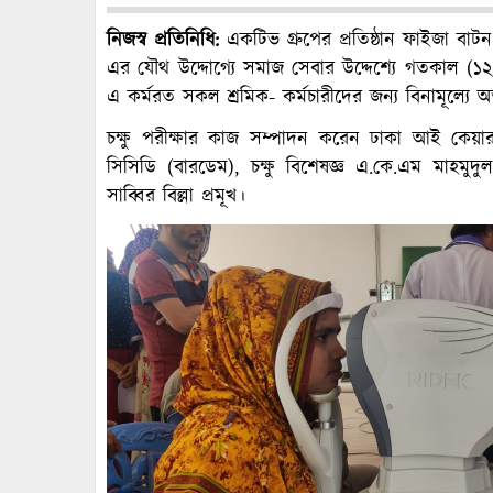
নিজস্ব প্রতিনিধি:
একটিভ গ্রুপের প্রতিষ্ঠান ফাইজা বা
এর যৌথ উদ্দোগ্যে সমাজ সেবার উদ্দেশ্যে গতকাল (১
এ কর্মরত সকল শ্রমিক- কর্মচারীদের জন্য বিনামূল্যে অত্
চক্ষু পরীক্ষার কাজ সম্পাদন করেন ঢাকা আই কেয়
সিসিডি (বারডেম), চক্ষু বিশেষজ্ঞ এ.কে.এম মাহমুদ
সাব্বির বিল্লা প্রমূখ।