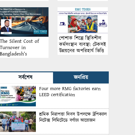
আয়োজন
পোশাক শিল্পে স্থিতিশীল
The Silent Cost of
কর্মসংস্থান ব্যবস্থা: টেকসই
Turnover in
উন্নয়নের অপরিহার্য ভিত্তি
Bangladesh’s
Garment Industry:
Why Retention
Matters More Than
সর্বশেষ
জনপ্রিয়
Recruitment
Four more RMG factories earn
LEED certification
শ্রমিক নিরাপত্তা দিবস উপলক্ষে ট্রপিক্যাল
নিটেক্স লিমিটেডে বর্ণাঢ্য আয়োজন