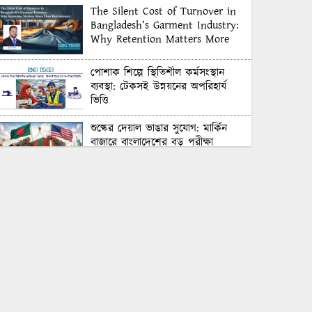
The Silent Cost of Turnover in
Bangladesh’s Garment Industry:
Why Retention Matters More
Than Recruitment
পোশাক শিল্পে স্থিতিশীল কর্মসংস্থান
ব্যবস্থা: টেকসই উন্নয়নের অপরিহার্য
ভিত্তি
শুল্কের দেয়াল ভাঙার সুযোগ: মার্কিন
বাজারে বাংলাদেশের বড় পরীক্ষা
Honoring Excellence: Texstream
Fashion Ltd. Rewards Best
Workers–2026
Control Union Bangladesh Hosts
Country’s First-Ever Carbon-
Neutral Sustainability Conference