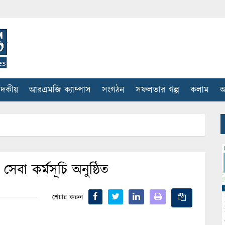
াদকীয়
আরএমজি ক্যাম্পাস
সংগঠন
সফলতার গল্প
কলাম
আ
 সেবা কর্মসূচি অনুষ্ঠিত
শেয়ার করুন