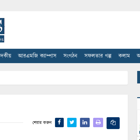
াদকীয়
আরএমজি ক্যাম্পাস
সংগঠন
সফলতার গল্প
কলাম
আ
শেয়ার করুন