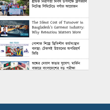
শ্রমিক নিরাপত্তা দিবস উপলক্ষে ট্রপিক্যাল
নিটেক্স লিমিটেডে বর্ণাঢ্য আয়োজন
The Silent Cost of Turnover in
Bangladesh’s Garment Industry:
Why Retention Matters More
Than Recruitment
পোশাক শিল্পে স্থিতিশীল কর্মসংস্থান
ব্যবস্থা: টেকসই উন্নয়নের অপরিহার্য
ভিত্তি
শুল্কের দেয়াল ভাঙার সুযোগ: মার্কিন
বাজারে বাংলাদেশের বড় পরীক্ষা
Honoring Excellence: Texstream
Fashion Ltd. Rewards Best
Workers–2026
Control Union Bangladesh Hosts