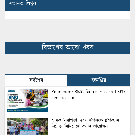
মতামত লিখুন :
বিভাগের আরো খবর
সর্বশেষ
জনপ্রিয়
Four more RMG factories earn LEED
certification
শ্রমিক নিরাপত্তা দিবস উপলক্ষে ট্রপিক্যাল
নিটেক্স লিমিটেডে বর্ণাঢ্য আয়োজন